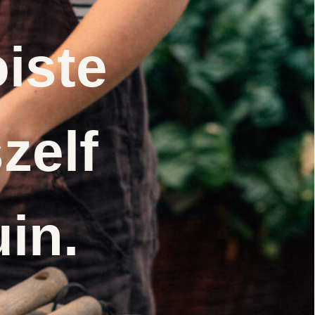
iste
zelf
uin.