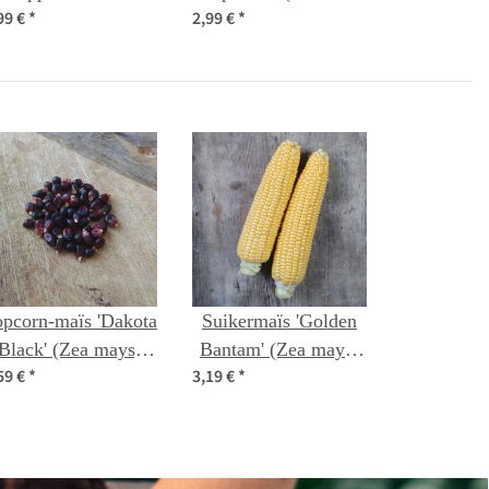
99 €
*
2,99 €
*
Solanum tuberosum)
carota) zaden
zaden
pcorn-maïs 'Dakota
Suikermaïs 'Golden
Black' (Zea mays)
Bantam' (Zea mays)
59 €
*
3,19 €
*
zaden
bio zaad