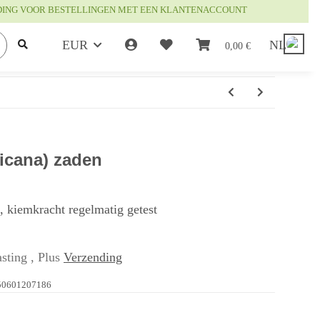
DING VOOR BESTELLINGEN MET EEN KLANTENACCOUNT
EUR
NL
0,00 €
icana) zaden
t, kiemkracht regelmatig getest
sting , Plus
Verzending
50601207186