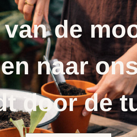
 van de moo
en naar ons
dt door de t