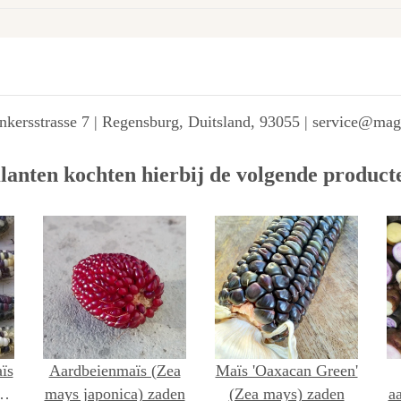
kersstrasse 7 | Regensburg, Duitsland, 93055 | service@ma
lanten kochten hierbij de volgende product
ïs
Aardbeienmaïs (Zea
Maïs 'Oaxacan Green'
ea
mays japonica) zaden
(Zea mays) zaden
a