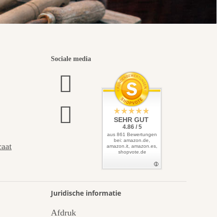
Sociale media
SEHR GUT
4.86 / 5
aus 861 Bewertungen
bei: amazon.de,
caat
amazon.it, amazon.es,
shopvote.de
Juridische informatie
Afdruk