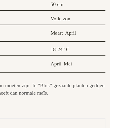
50 cm
Volle zon
Maart
April
18-24° C
April
Mei
 cm moeten zijn. In "Blok" gezaaide planten gedijen
heeft dan normale maïs.