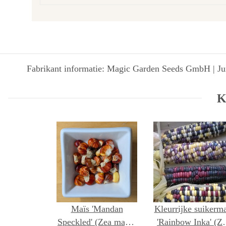
Fabrikant informatie: Magic Garden Seeds GmbH | Jun
K
Maïs 'Mandan
Kleurrijke suikerma
Speckled' (Zea mays)
'Rainbow Inka' (Z