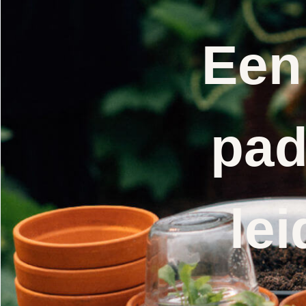
Een
pad
lei