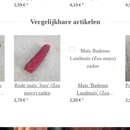
2,59 €
*
4,19 €
*
4,
(
Vergelijkbare artikelen
k
Rode maïs 'Joro' (Zea
Maïs 'Badense
Po
)
mays) zaden
Landmaïs' (Zea
2,79 €
*
2,59 €
*
2,
mays) zaden