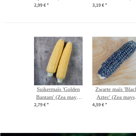
2,99 €
*
3,19 €
*
zaden
mays) bio zaad
Suikermaïs 'Golden
Zwarte maïs 'Blac
Bantam' (Zea mays)
Aztec' (Zea mays
2,79 €
*
4,59 €
*
zaden
zaden