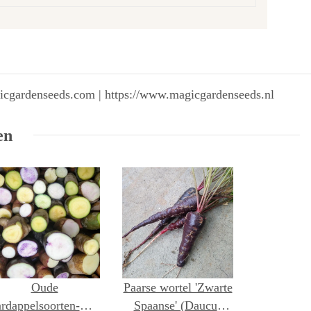
gicgardenseeds.com | https://www.magicgardenseeds.nl
en
Oude
Paarse wortel 'Zwarte
ardappelsoorten-mix
Spaanse' (Daucus