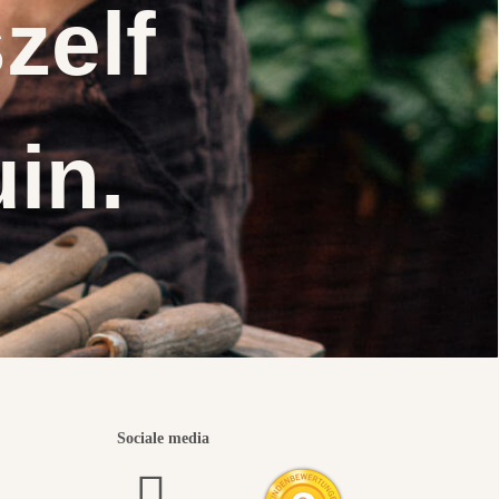
zelf
uin.
Sociale media