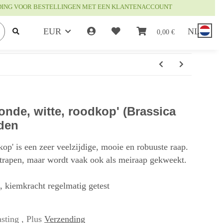
DING VOOR BESTELLINGEN MET EEN KLANTENACCOUNT
EUR
NL
0,00 €
onde, witte, roodkop' (Brassica
aden
op' is een zeer veelzijdige, mooie en robuuste raap.
strapen, maar wordt vaak ook als meiraap gekweekt.
t, kiemkracht regelmatig getest
sting , Plus
Verzending