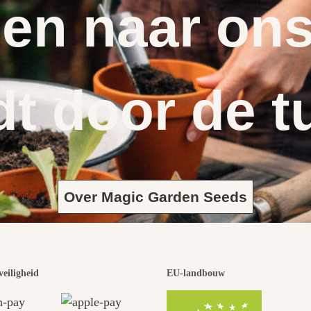
en naar ons
dt door de t
Over Magic Garden Seeds
veiligheid
EU-landbouw