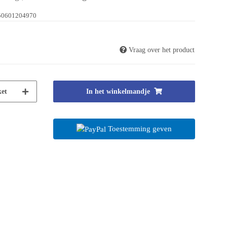
50601204970
Vraag over het product
et
In het winkelmandje
Toestemming geven