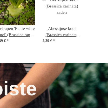
irapen 'Platte witte
Abessijnse kool
mei' (Brassica rapa
(Brassica carinata)
39 €
subsp. rapa var.
*
2,39 €
*
zaden
majalis) zaden
iste