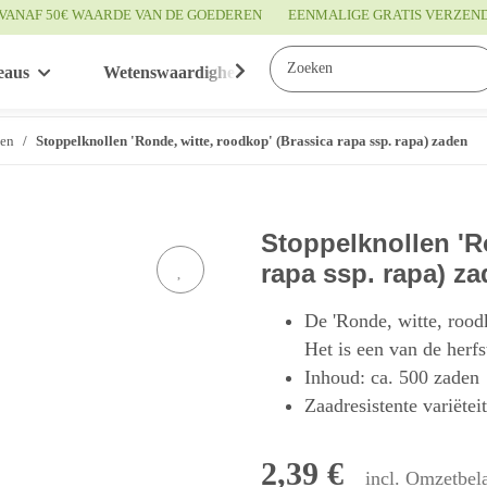
VANAF 50€ WAARDE VAN DE GOEDEREN
EENMALIGE GRATIS VERZEN
eaus
Wetenswaardigheden
Service
ten
Stoppelknollen 'Ronde, witte, roodkop' (Brassica rapa ssp. rapa) zaden
Stoppelknollen 'R
rapa ssp. rapa) z
De 'Ronde, witte, roodk
Het is een van de herf
Inhoud: ca. 500 zaden
Zaadresistente variëtei
2,39 €
incl. Omzetbela