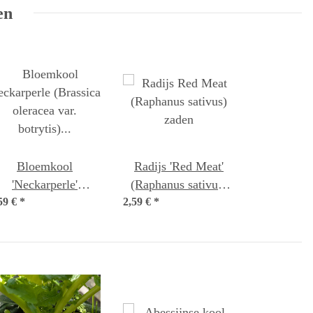
en
Bloemkool
Radijs 'Red Meat'
'Neckarperle'
(Raphanus sativus)
59 €
(Brassica oleracea
*
2,59 €
*
zaden
var. botrytis) zaden