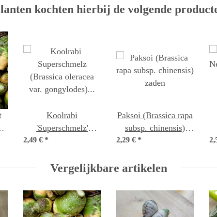
lanten kochten hierbij de volgende product
t
Koolrabi
Paksoi (Brassica rapa
a
'Superschmelz'
subsp. chinensis)
ra)
2,49 €
(Brassica oleracea
*
2,29 €
*
zaden
2,
var. gongylodes)
zaden
Vergelijkbare artikelen