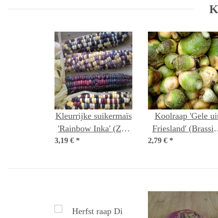
K
Kleurrijke suikermaïs
Koolraap 'Gele ui
'Rainbow Inka' (Zea
Friesland' (Brassic
3,19 €
mays) bio zaad
*
napus subsp. rapife
2,79 €
*
Bio zaad