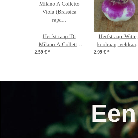
Herfst raap 'Di
Herfstraap 'Witte,
Milano A Colletto
koolraap, veldraap
2,59 €
Viola' (Brassica rapa
*
2,99 €
(Brassica rapa ssp
*
ssp. rapa) bio zaad
rapa) bio zaad
Een