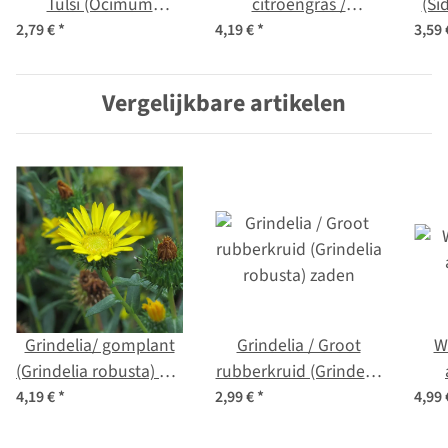
Tulsi (Ocimum
citroengras /
(Sid
tenuiflorum syn.
citroengras
2,79 €
*
4,19 €
*
3,59
sanctum )
(Cymbopogon
flexuosus) zaden
Vergelijkbare artikelen
Grindelia/ gomplant
Grindelia / Groot
Wi
(Grindelia robusta) bio
rubberkruid (Grindelia
zaad
robusta) zaden
4,19 €
*
2,99 €
*
4,99