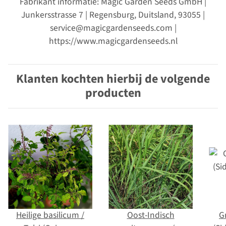
Fabrikant informatie: Magic Garden Seeds GmbH |
Junkersstrasse 7 | Regensburg, Duitsland, 93055 |
service@magicgardenseeds.com |
https://www.magicgardenseeds.nl
Klanten kochten hierbij de volgende
producten
Heilige basilicum /
Oost-Indisch
G