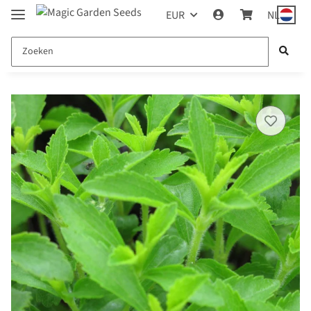
EUR
NL