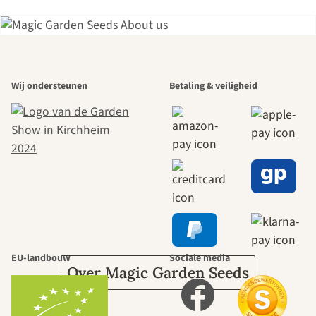
Een van de
Wij ondersteunen
Betaling & veiligheid
mooiste paden
naar onszelf
leidt door de
tuin.
EU-landbouw
Sociale media
Over Magic Garden Seeds