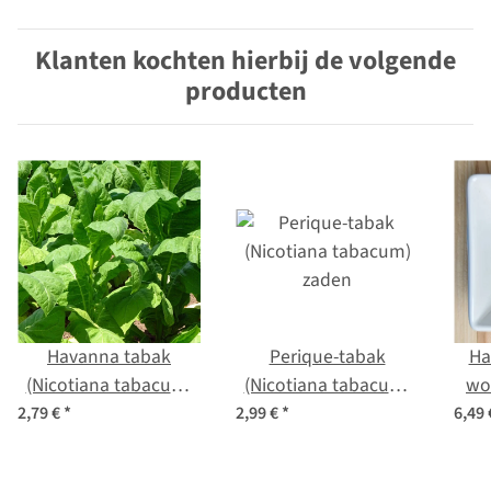
Klanten kochten hierbij de volgende
producten
Havanna tabak
Perique-tabak
Ha
(Nicotiana tabacum)
(Nicotiana tabacum)
wo
zaden
zaden
ner
2,79 €
*
2,99 €
*
6,49