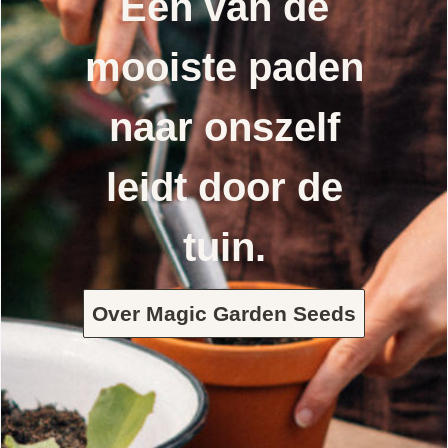
Een van de
mooiste paden
naar onszelf
leidt door de
tuin.
Over Magic Garden Seeds