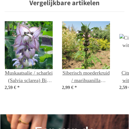
Vergelijkbare artikelen
Muskaatsalie / scharlei
Siberisch moederkruid
Cit
(Salvia sclarea) Bio
/ marihuanilla
wit
2,59 €
*
zaad
2,99 €
(Leonurus sibiricus)
*
2,59
(Ne
bio zaad
c