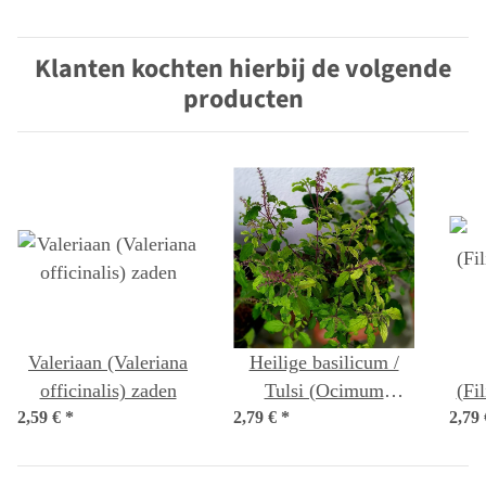
Klanten kochten hierbij de volgende
producten
Valeriaan (Valeriana
Heilige basilicum /
officinalis) zaden
Tulsi (Ocimum
(Fi
2,59 €
*
2,79 €
tenuiflorum syn.
*
2,79
sanctum )