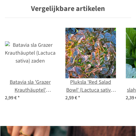
Vergelijkbare artikelen
Batavia sla 'Grazer
Pluksla 'Red Salad
Krauthäuptel'
Bowl' (Lactuca sativa)
slah
(Lactuca sativa) zaden
bio zaad
(Lac
2,99 €
*
2,59 €
*
2,39