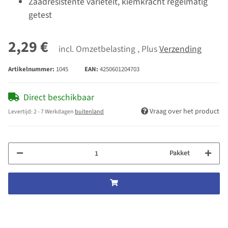
Zaadresistente variëteit, kiemkracht regelmatig
getest
2,29 €
incl. Omzetbelasting , Plus
Verzending
Artikelnummer:
1045
EAN:
4250601204703
Direct beschikbaar
Vraag over het product
Levertijd:
2 - 7 Werkdagen
buitenland
Pakket