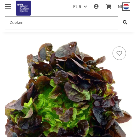
EUR
NL