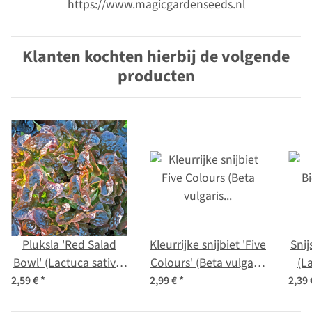
https://www.magicgardenseeds.nl
Klanten kochten hierbij de volgende
producten
Pluksla 'Red Salad
Kleurrijke snijbiet 'Five
Snij
Bowl' (Lactuca sativa)
Colours' (Beta vulgaris
(L
bio zaad
ssp.vulgaris) bio zaad
2,59 €
*
2,99 €
*
2,39