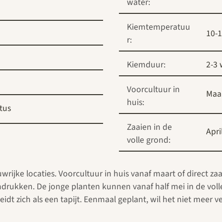
water:
Kiemtemperatuu
10-
r:
Kiemduur:
2-3
Voorcultuur in
Maa
huis:
tus
Zaaien in de
Apri
volle grond:
ijke locaties. Voorcultuur in huis vanaf maart of direct zaai
andrukken. De jonge planten kunnen vanaf half mei in de vol
idt zich als een tapijt. Eenmaal geplant, wil het niet meer v