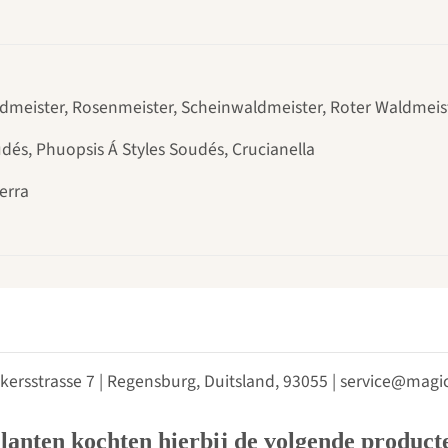
ldmeister, Rosenmeister, Scheinwaldmeister, Roter Waldmeist
udés, Phuopsis Á Styles Soudés, Crucianella
ierra
kersstrasse 7 | Regensburg, Duitsland, 93055 | service@ma
lanten kochten hierbij de volgende product