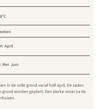
18°C
 weken
rt
April
l
Mei
Juni
en in de volle grond vanaf half april. De zaden
le grond worden geplant. Een sterke snoei na de
erhuizen.