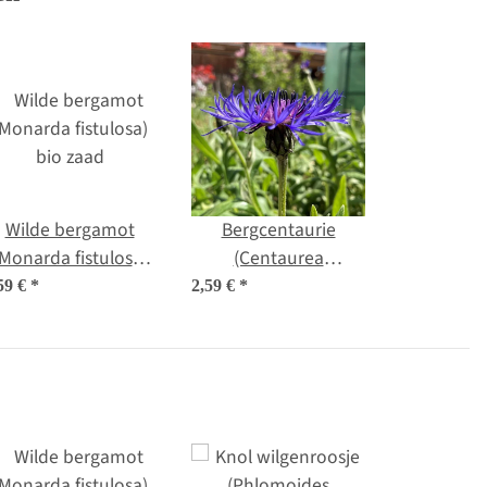
Wilde bergamot
Bergcentaurie
(Monarda fistulosa)
(Centaurea
bio zaad
montana) zaden
59 €
*
2,59 €
*