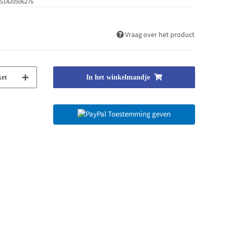
51420506276
Vraag over het product
et
In het winkelmandje
Toestemming geven