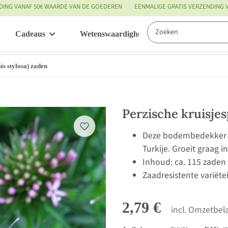
DING VANAF 50€ WAARDE VAN DE GOEDEREN
EENMALIGE GRATIS VERZENDING
Cadeaus
Wetenswaardigheden
Service
is stylosa) zaden
Perzische kruisjes
Deze bodembedekker ko
Turkije. Groeit graag 
Inhoud: ca. 115 zaden
Zaadresistente variëte
2,79 €
incl. Omzetbela