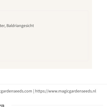
er, Baldriangesicht
gicgardenseeds.com | https://www.magicgardenseeds.nl
en