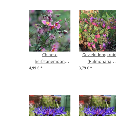
Chinese
Gevlekt longkrui
herfstanemoon
(Pulmonaria
(Anemone
officinalis) bio za
4,99 €
*
3,79 €
*
hupehensis var.
japonica) zaden