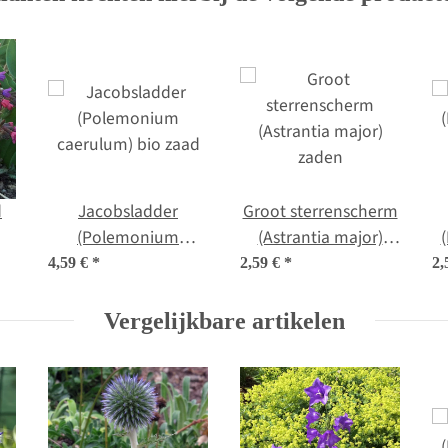
d
Jacobsladder
Groot sterrenscherm
(Polemonium
(Astrantia major)
ad
caerulum) bio zaad
zaden
4,59 €
*
2,59 €
*
2,
Vergelijkbare artikelen