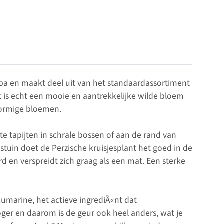
ropa en maakt deel uit van het standaardassortiment
et is echt een mooie en aantrekkelijke wilde bloem
lvormige bloemen.
hte tapijten in schrale bossen of aan de rand van
stuin doet de Perzische kruisjesplant het goed in de
d en verspreidt zich graag als een mat. Een sterke
cumarine, het actieve ingrediÃ«nt dat
oger en daarom is de geur ook heel anders, wat je