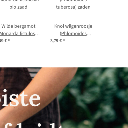
Wilde bergamot
Knol wilgenroosje
(Monarda fistulosa)
(Phlomoides
bio zaad
tuberosa) zaden
59 €
*
3,79 €
*
iste