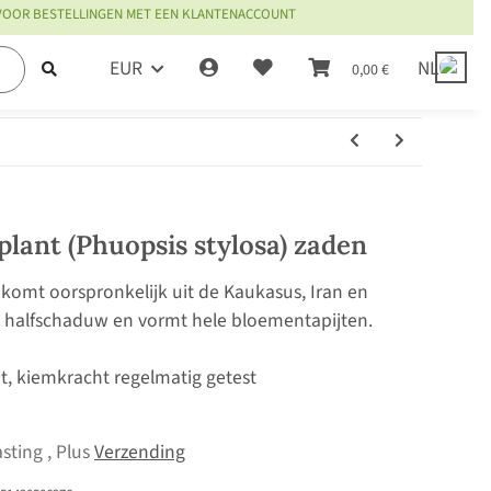
 VOOR BESTELLINGEN MET EEN KLANTENACCOUNT
EUR
NL
0,00 €
plant (Phuopsis stylosa) zaden
mt oorspronkelijk uit de Kaukasus, Iran en
in halfschaduw en vormt hele bloementapijten.
it, kiemkracht regelmatig getest
sting , Plus
Verzending