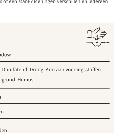
 is of een stank? Meningen verschillen en iedereen
aduw
Doorlatend
Droog
Arm aan voedingsstoffen
dgrond
Humus
m
cm
den