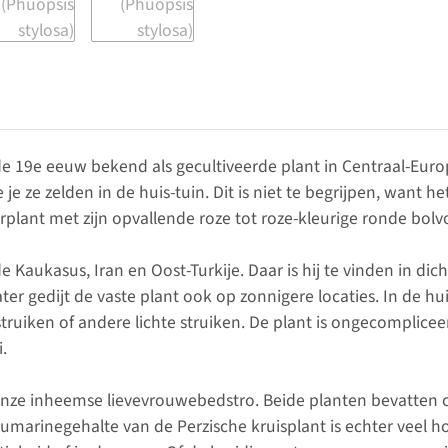
n de 19e eeuw bekend als gecultiveerde plant in Centraal-Eu
e ze zelden in de huis-tuin. Dit is niet te begrijpen, want h
erplant met zijn opvallende roze tot roze-kleurige ronde bo
e Kaukasus, Iran en Oost-Turkije. Daar is hij te vinden in dic
 gedijt de vaste plant ook op zonnigere locaties. In de hui
ruiken of andere lichte struiken. De plant is ongecompliceer
.
n onze inheemse lievevrouwebedstro. Beide planten bevatten 
cumarinegehalte van de Perzische kruisplant is echter veel h