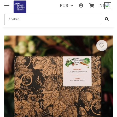
EUR
NL