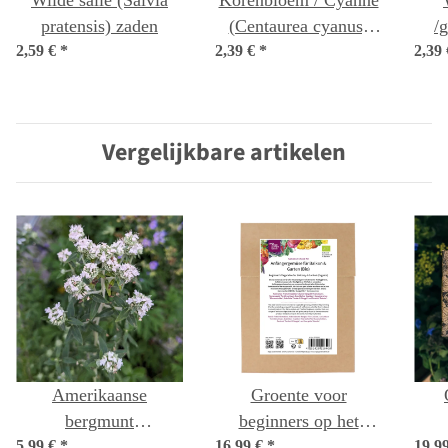
Wilde salie (Salvia
Korenbloem / Cyanne
pratensis) zaden
(Centaurea cyanus)
/
2,59 €
*
2,39 €
*
zaden
2,39
(
Vergelijkbare artikelen
Amerikaanse
Groente voor
bergmunt
beginners op het
5,99 €
(Pycnanthemum
*
16,99 €
balkon en in de tuin
*
19,9
K