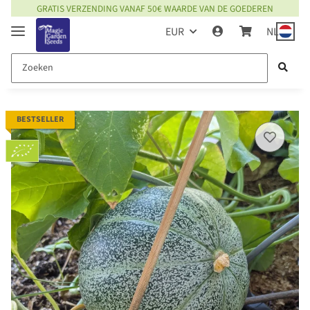
GRATIS VERZENDING VANAF 50€ WAARDE VAN DE GOEDEREN
EUR
NL
BESTSELLER