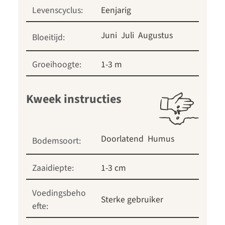
Levenscyclus:
Eenjarig
Juni
Juli
Augustus
Bloeitijd:
Groeihoogte:
1-3 m
Kweek instructies
Doorlatend
Humus
Bodemsoort:
Zaaidiepte:
1-3 cm
Voedingsbeho
Sterke gebruiker
efte: