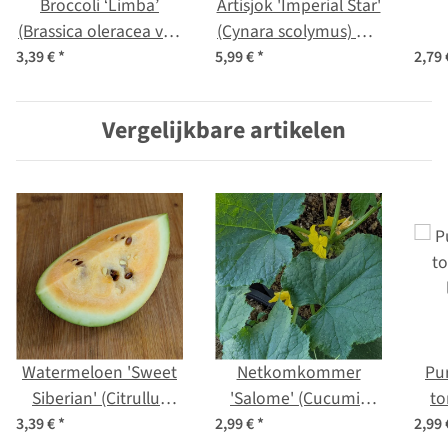
Broccoli ‘Limba’
Artisjok 'Imperial Star'
(Brassica oleracea var.
(Cynara scolymus) bio
italica) biologisch
zaad
m
3,39 €
*
5,99 €
*
2,79
zaad
(M
Vergelijkbare artikelen
Watermeloen 'Sweet
Netkomkommer
Pu
Siberian' (Citrullus
'Salome' (Cucumis
to
lanatus) biologisch
sativus) biologisch
3,39 €
*
2,99 €
*
2,99