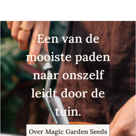
zaad
zaad
b
Een van de
mooiste paden
naar onszelf
leidt door de
tuin.
Over Magic Garden Seeds