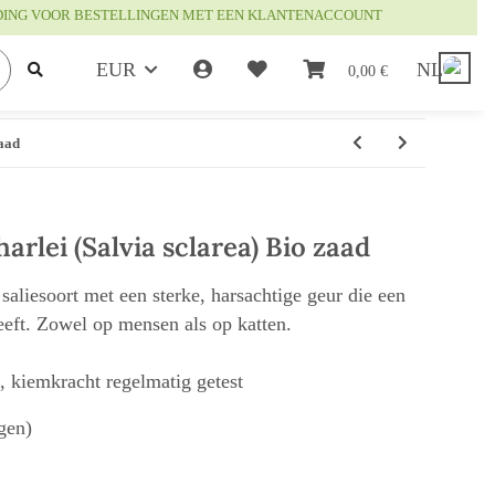
DING VOOR BESTELLINGEN MET EEN KLANTENACCOUNT
EUR
NL
0,00 €
zaad
arlei (Salvia sclarea) Bio zaad
 saliesoort met een sterke, harsachtige geur die een
heeft. Zowel op mensen als op katten.
t, kiemkracht regelmatig getest
gen)