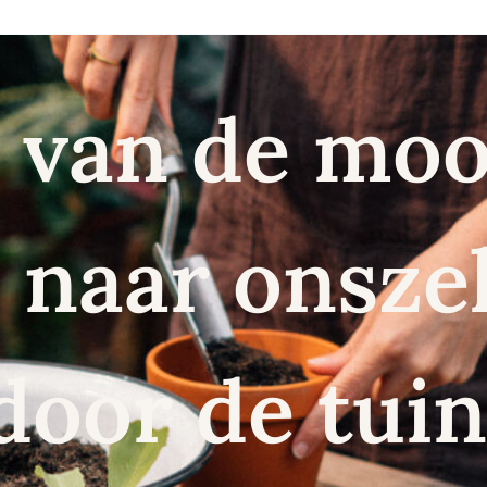
 van de moo
naar onszel
door de tuin