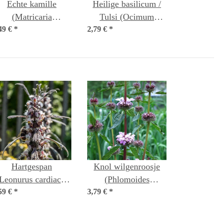
Echte kamille
Heilige basilicum /
(Matricaria
Tulsi (Ocimum
49 €
hamomilla) bio zaad
*
2,79 €
tenuiflorum syn.
*
sanctum )
Hartgespan
Knol wilgenroosje
Leonurus cardiaca)
(Phlomoides
59 €
*
bio zaad
3,79 €
tuberosa) zaden
*