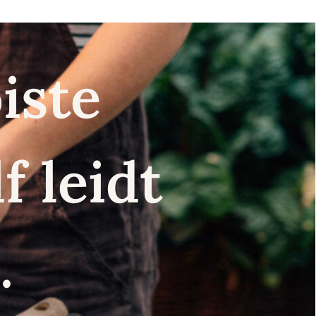
iste
f leidt
.