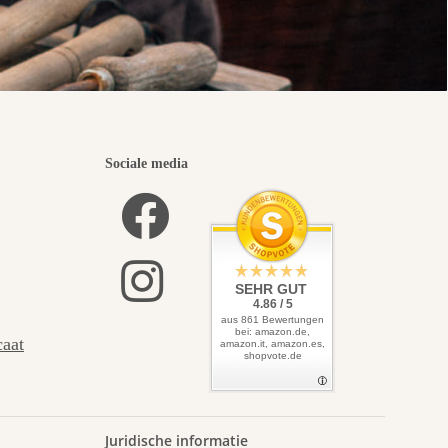
Sociale media
SEHR GUT
4.86 / 5
aus 861 Bewertungen
bei: amazon.de,
caat
amazon.it, amazon.es,
shopvote.de
Juridische informatie