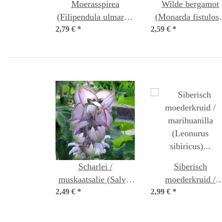
Moerasspirea
Wilde bergamot
(Filipendula ulmaria)
(Monarda fistulosa
2,79 €
*
bio zaad
2,59 €
*
bio zaad
Scharlei /
Siberisch
muskaatsalie (Salvia
moederkruid /
2,49 €
sclarea) zaden
*
2,99 €
marihuanilla
*
(Leonurus sibiricu
bio zaad