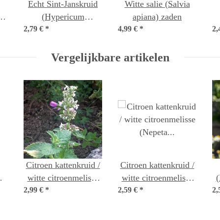
Echt Sint-Janskruid
Witte salie (Salvia
)
(Hypericum
apiana) zaden
2,79 €
perforatum) bio zaad
*
4,99 €
*
2,
c
Vergelijkbare artikelen
Citroen kattenkruid /
Citroen kattenkruid /
witte citroenmelisse
witte citroenmelisse
(
2,99 €
(Nepeta cataria ssp.
*
2,59 €
(Nepeta cataria ssp.
*
2,
s)
citriodora) bio zaad
citriodora) zaden