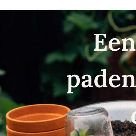
Een
paden 