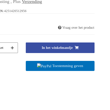
sting , Plus
Verzending
N:
4251420512956
Vraag over het product
et
In het winkelmandje
Toestemming geven