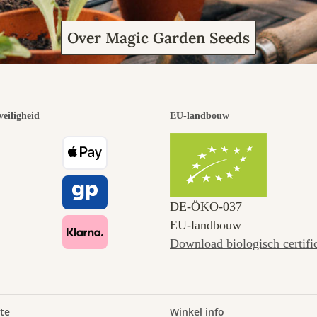
Over Magic Garden Seeds
veiligheid
EU-landbouw
DE‑ÖKO‑037
EU-landbouw
Download biologisch certifi
te
Winkel info