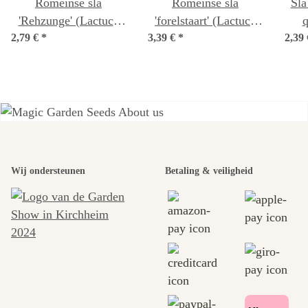
Romeinse sla
Romeinse sla
Sla
'Rehzunge' (Lactuca
'forelstaart' (Lactuca
q
2,79 €
sativa) bio zaad
*
3,39 €
sativa) bio zaad
*
2,39
(La
Een van de
mooiste paden
Wij ondersteunen
Betaling & veiligheid
naar onszelf
leidt door de
tuin.