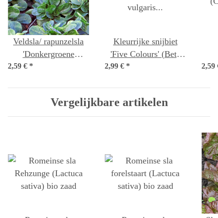
Veldsla/ rapunzelsla
Kleurrijke snijbiet
'Donkergroene
'Five Colours' (Beta
2,59 €
rasechte' (Valerianella
*
2,99 €
vulgaris ssp.vulgaris)
*
2,59
(C
locusta) zaden
bio zaad
Vergelijkbare artikelen