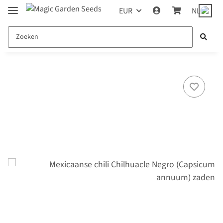
EUR
NL