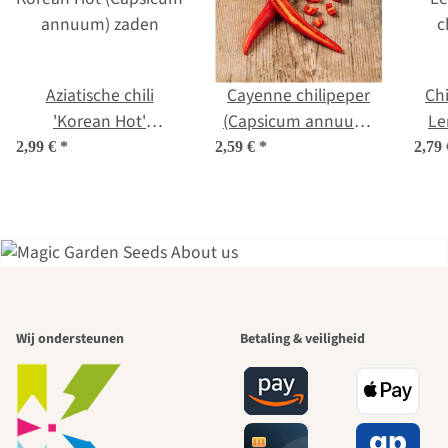
Aziatische chili
Cayenne chilipeper
Chi
'Korean Hot'
(Capsicum annuum)
Le
(Capsicum annuum)
bio zaden
c
2,99 €
*
2,59 €
*
2,79
zaden
Een van de
Wij ondersteunen
Betaling & veiligheid
mooiste paden
naar onszelf