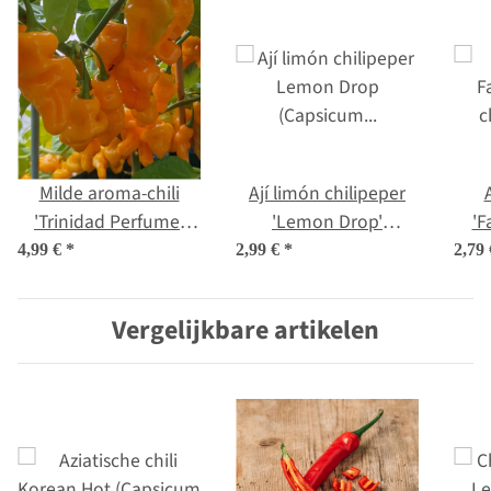
Milde aroma-chili
Ají limón chilipeper
'Trinidad Perfume'
'Lemon Drop'
'F
(Capsicum chinense )
(Capsicum baccatum)
c
4,99 €
*
2,99 €
*
2,79
zaden
zaden
Vergelijkbare artikelen