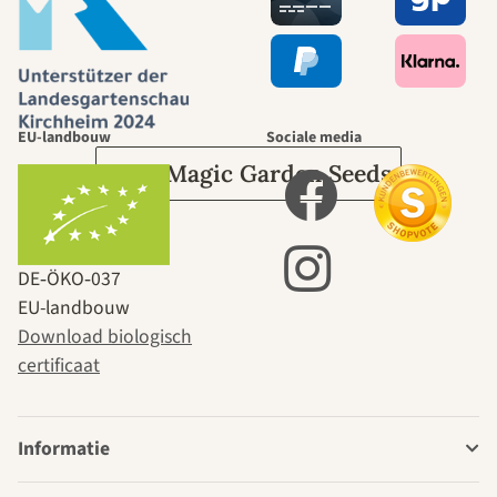
leidt door de
tuin.
EU-landbouw
Sociale media
Over Magic Garden Seeds
DE‑ÖKO‑037
EU-landbouw
Download biologisch
certificaat
Informatie