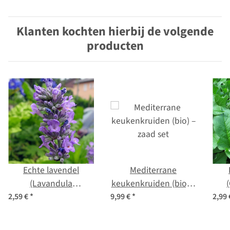
Klanten kochten hierbij de volgende
producten
Echte lavendel
Mediterrane
(Lavandula
keukenkruiden (bio) –
angustifolia) bio zaad
zaad set
bon
2,59 €
*
9,99 €
*
2,99