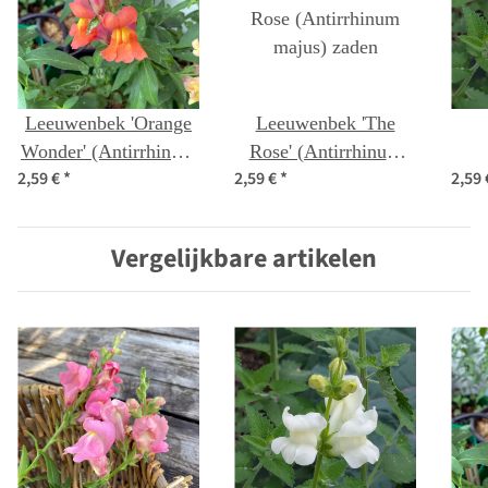
Leeuwenbek 'Orange
Leeuwenbek 'The
Wonder' (Antirrhinum
Rose' (Antirrhinum
2,59 €
*
2,59 €
*
2,59
majus) zaden
majus) zaden
(An
Vergelijkbare artikelen