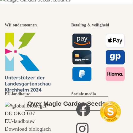
Een van de
Wij ondersteunen
Betaling & veiligheid
mooiste paden
naar onszelf
leidt door de
tuin.
EU-landbouw
Sociale media
Over Magic Garden Seeds
DE‑ÖKO‑037
EU-landbouw
Download biologisch