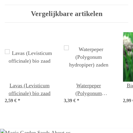
Vergelijkbare artikelen
Lavas (Levisticum
Waterpeper
Bi
officinale) bio zaad
(Polygonum
2,59 €
*
3,39 €
hydropiper) zaden
*
2,99
sc