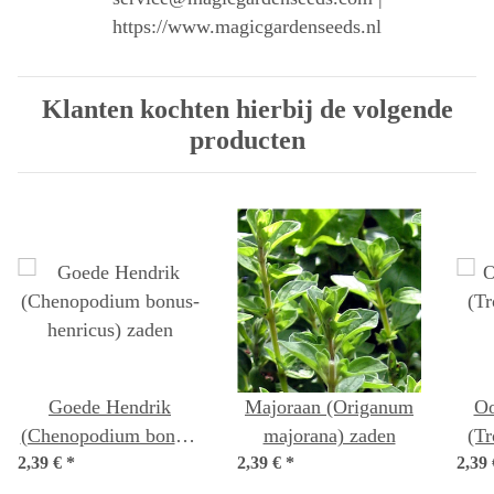
https://www.magicgardenseeds.nl
Klanten kochten hierbij de volgende
producten
Goede Hendrik
Majoraan (Origanum
Oo
(Chenopodium bonus-
majorana) zaden
(T
2,39 €
henricus) zaden
*
2,39 €
*
2,39