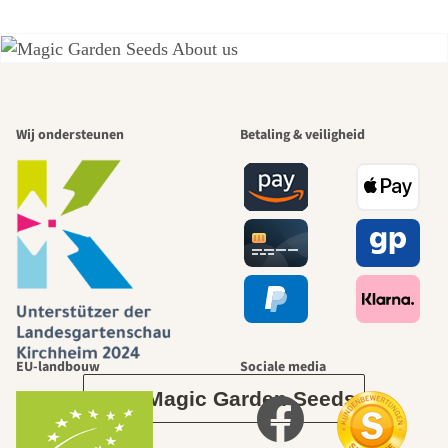
Een van de
Wij ondersteunen
Betaling & veiligheid
mooiste paden
naar onszelf
leidt door de
tuin.
EU-landbouw
Sociale media
Over Magic Garden Seeds