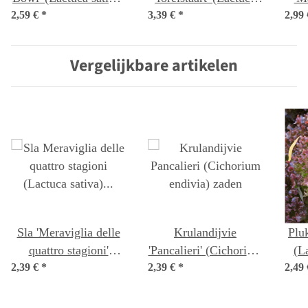
2,59 €
*
bio zaad
3,39 €
sativa) bio zaad
*
2,99
ol
Vergelijkbare artikelen
Sla 'Meraviglia delle
Krulandijvie
Pluk
quattro stagioni'
'Pancalieri' (Cichorium
(La
2,39 €
(Lactuca sativa) bio
*
2,39 €
endivia) zaden
*
2,49
zaad