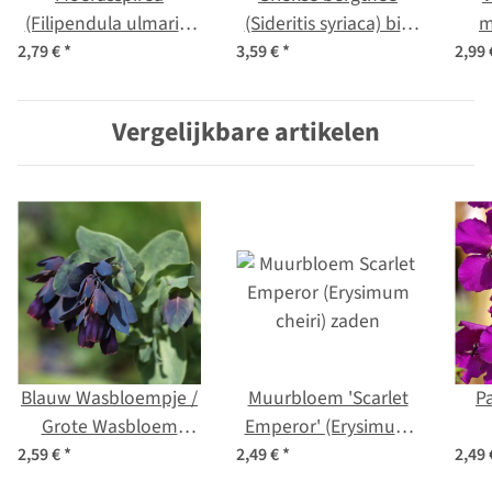
(Filipendula ulmaria)
(Sideritis syriaca) bio
m
bio zaad
zaad
2,79 €
*
3,59 €
*
2,99
Vergelijkbare artikelen
Blauw Wasbloempje /
Muurbloem 'Scarlet
P
Grote Wasbloem
Emperor' (Erysimum
'Blue' (Cerinthe major)
cheiri) zaden
ph
2,59 €
*
2,49 €
*
2,49
zaden