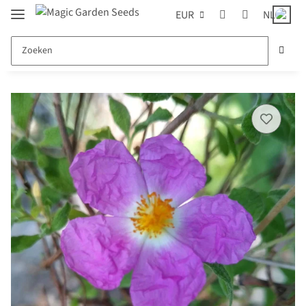
EUR
NL