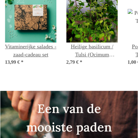
Vitaminerijke salades -
Heilige basilicum /
Po
zaad-cadeau set
Tulsi (Ocimum
13,99 €
*
2,79 €
tenuiflorum syn.
*
1,00
sanctum )
Een van de
mooiste paden