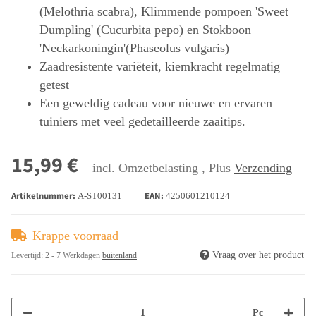
(Melothria scabra), Klimmende pompoen 'Sweet
Dumpling' (Cucurbita pepo) en Stokboon
'Neckarkoningin'(Phaseolus vulgaris)
Zaadresistente variëteit, kiemkracht regelmatig
getest
Een geweldig cadeau voor nieuwe en ervaren
tuiniers met veel gedetailleerde zaaitips.
15,99 €
incl. Omzetbelasting , Plus
Verzending
Artikelnummer:
EAN:
A-ST00131
4250601210124
Krappe voorraad
Vraag over het product
Levertijd:
2 - 7 Werkdagen
buitenland
Pc