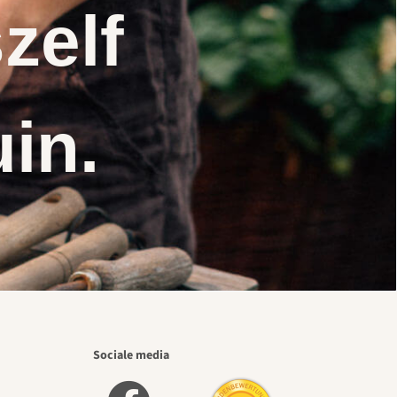
zelf
uin.
Sociale media