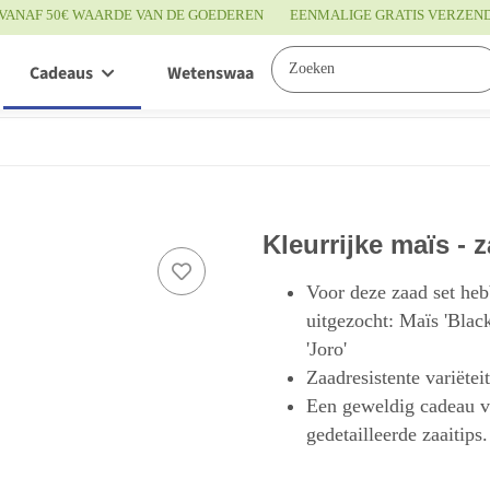
VANAF 50€ WAARDE VAN DE GOEDEREN
EENMALIGE GRATIS VERZEN
Cadeaus
Wetenswaardigheden
Service
Kleurrijke maïs - 
Voor deze zaad set heb
uitgezocht: Maïs 'Blac
'Joro'
Zaadresistente variëtei
Een geweldig cadeau vo
gedetailleerde zaaitips.