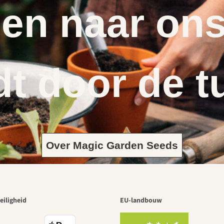
en naar ons
dt door de t
Over Magic Garden Seeds
eiligheid
EU-landbouw