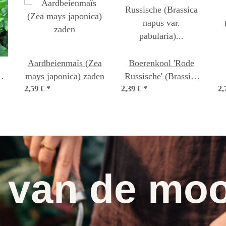
Aardbeienmaïs (Zea
Boerenkool 'Rode
mays japonica) zaden
Russische' (Brassica
io
2,59 €
*
2,39 €
napus var. pabularia)
*
2,
zaden
 van de moo