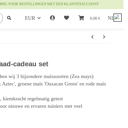
DING VOOR BESTELLINGEN MET EEN KLANTENACCOUNT
EUR
NL
0,00 €
zaad-cadeau set
ben wij 3 bijzondere maïssoorten (Zea mays)
k Aztec', groene maïs 'Oaxacan Green' en rode maïs
t, kiemkracht regelmatig getest
or nieuwe en ervaren tuiniers met veel