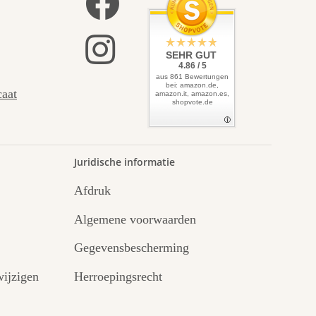
SEHR GUT
4.86 / 5
aus 861 Bewertungen
bei: amazon.de,
caat
amazon.it, amazon.es,
shopvote.de
Juridische informatie
Afdruk
Algemene voorwaarden
Gegevensbescherming
ijzigen
Herroepingsrecht