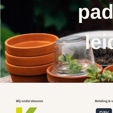
pad
lei
Wij ondersteunen
Betaling & v