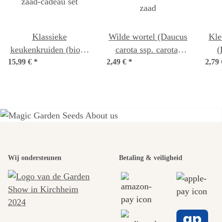
Klassieke
Wilde wortel (Daucus
Kle
keukenkruiden (bio) -
carota ssp. carota)
(
15,99 €
zaad-cadeau set
*
2,49 €
biologisch zaad
*
2,79
Een van de
Wij ondersteunen
Betaling & veiligheid
mooiste paden
naar onszelf