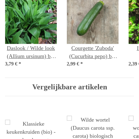
Daslook / Wilde look
Courgette 'Zuboda'
I
(Allium ursinum) bio
(Cucurbita pepo) bio
3,79 €
*
zaad
2,99 €
*
zaad
2,39
(Pet
va
Vergelijkbare artikelen