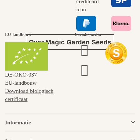
leidt door de
tuin.
EU-landbouw
Sociale media
Over Magic Garden Seeds
DE‑ÖKO‑037
EU-landbouw
Download biologisch
certificaat
Informatie