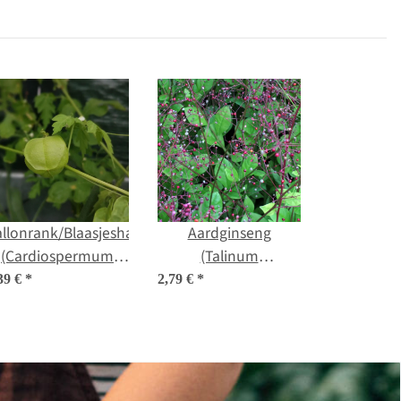
capensis) zaden
llonrank/Blaasjeshartzaad
Aardginseng
(Cardiospermum
(Talinum
halicacabum) Bio
paniculatum) zaad
39 €
*
2,79 €
*
zaad