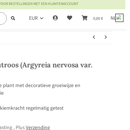
 VOOR BESTELLINGEN MET EEN KLANTENACCOUNT
EUR
NL
0,00 €
troos (Argyreia nervosa var.
 plant met decoratieve groeiwijze en
ie
, kiemkracht regelmatig getest
asting , Plus
Verzending