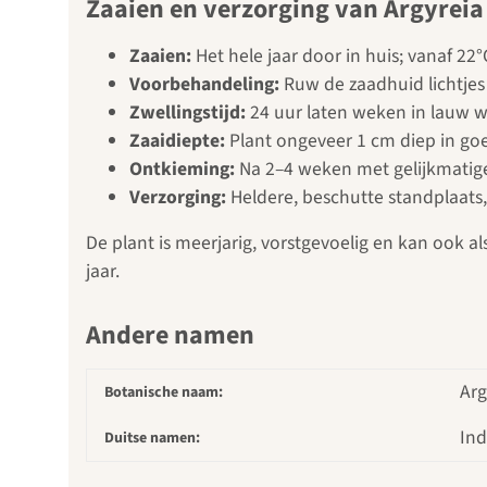
Zaaien en verzorging van Argyreia
Zaaien:
Het hele jaar door in huis; vanaf 2
Voorbehandeling:
Ruw de zaadhuid lichtjes 
Zwellingstijd:
24 uur laten weken in lauw w
Zaaidiepte:
Plant ongeveer 1 cm diep in go
Ontkieming:
Na 2–4 weken met gelijkmatig
Verzorging:
Heldere, beschutte standplaats
De plant is meerjarig, vorstgevoelig en kan ook a
jaar.
Andere namen
Arg
Botanische naam:
Ind
Duitse namen: