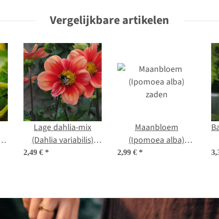
zaden
Vergelijkbare artikelen
Lage dahlia-mix
Maanbloem
Ba
(Dahlia variabilis)
(Ipomoea alba)
zaad
zaden
2,49 €
*
2,99 €
*
3,