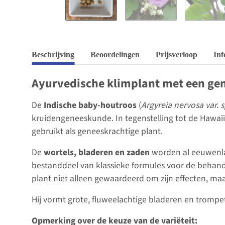
Beschrijving
Beoordelingen
Prijsverloop
Inf
Ayurvedische klimplant met een gen
De
Indische baby-houtroos
(
Argyreia nervosa var. 
kruidengeneeskunde. In tegenstelling tot de Hawaïï
gebruikt als geneeskrachtige plant.
De
wortels, bladeren en zaden
worden al eeuwenla
bestanddeel van klassieke formules voor de behan
plant niet alleen gewaardeerd om zijn effecten, maa
Hij vormt grote, fluweelachtige bladeren en trompe
Opmerking over de keuze van de variëteit: