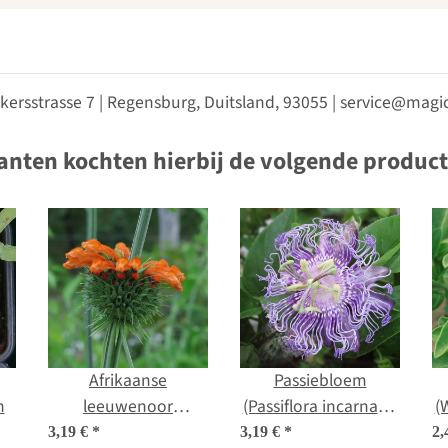
kersstrasse 7 | Regensburg, Duitsland, 93055 | service@ma
anten kochten hierbij de volgende produc
Afrikaanse
Passiebloem
n
leeuwenoor
(Passiflora incarnata)
(
(Leonotis leonurus)
zaden
3,19 €
*
3,19 €
*
2,