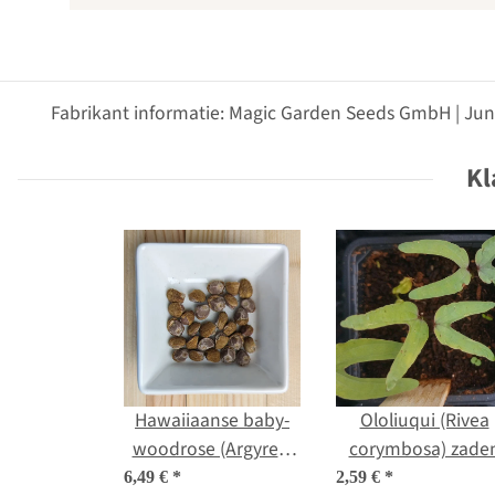
Fabrikant informatie: Magic Garden Seeds GmbH | Jun
Kl
Hawaiiaanse baby-
Ololiuqui (Rivea
woodrose (Argyreia
corymbosa) zade
nervosa var. nervosa)
6,49 €
*
2,59 €
*