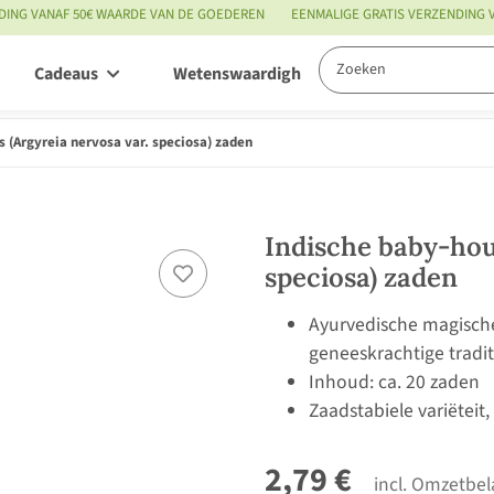
DING VANAF 50€ WAARDE VAN DE GOEDEREN
EENMALIGE GRATIS VERZENDING
Cadeaus
Wetenswaardigheden
Service
s (Argyreia nervosa var. speciosa) zaden
Indische baby-hou
speciosa) zaden
Ayurvedische magische
geneeskrachtige tradit
Inhoud: ca. 20 zaden
Zaadstabiele variëteit
2,79 €
incl. Omzetbel