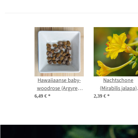
zaden
Hawaiiaanse baby-
Nachtschone
woodrose (Argyreia
(Mirabilis jalapa)
nervosa var. nervosa)
zaden
6,49 €
*
2,39 €
*
zaden