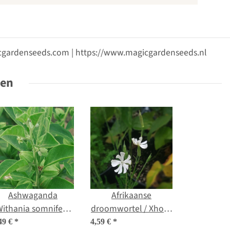
gicgardenseeds.com | https://www.magicgardenseeds.nl
ten
Ashwaganda
Afrikaanse
Withania somnifera)
droomwortel / Xhosa
zaden
Dream Herb (Silene
49 €
*
4,59 €
*