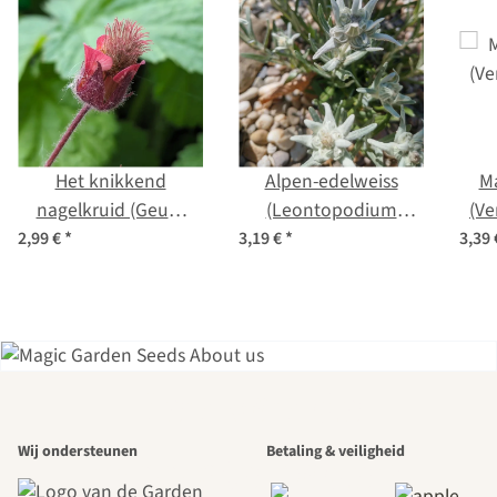
Het knikkend
Alpen-edelweiss
Ma
nagelkruid (Geum
(Leontopodium
(Ve
rivale) bio zaad
alpinum) zaden
2,99 €
*
3,19 €
*
3,39
Een van de
Wij ondersteunen
Betaling & veiligheid
mooiste paden