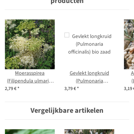
producten
Moerasspirea
Gevlekt longkruid
A
(Filipendula ulmaria)
(Pulmonaria
(
bio zaad
officinalis) bio zaad
a
2,79 €
*
3,79 €
*
3,19
Vergelijkbare artikelen