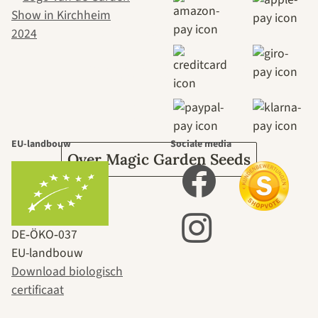
naar onszelf
leidt door de
tuin.
EU-landbouw
Sociale media
Over Magic Garden Seeds
DE‑ÖKO‑037
EU-landbouw
Download biologisch
certificaat