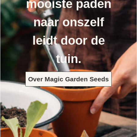
mooiste paden
naar onszelf
leidt door de
tuin.
Over Magic Garden Seeds