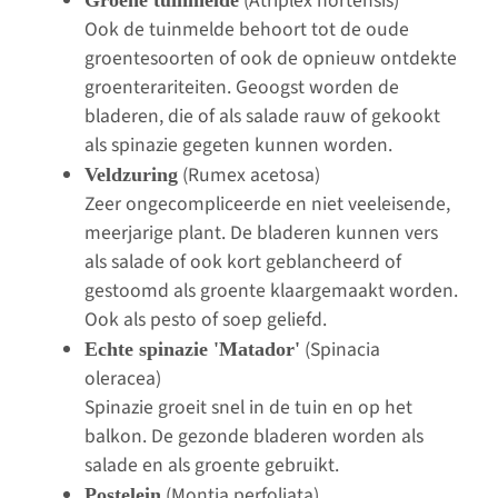
(Atriplex hortensis)
Groene tuinmelde
Ook de tuinmelde behoort tot de oude
groentesoorten of ook de opnieuw ontdekte
groenterariteiten. Geoogst worden de
bladeren, die of als salade rauw of gekookt
als spinazie gegeten kunnen worden.
(Rumex acetosa)
Veldzuring
Zeer ongecompliceerde en niet veeleisende,
meerjarige plant. De bladeren kunnen vers
als salade of ook kort geblancheerd of
gestoomd als groente klaargemaakt worden.
Ook als pesto of soep geliefd.
(Spinacia
Echte spinazie 'Matador'
oleracea)
Spinazie groeit snel in de tuin en op het
balkon. De gezonde bladeren worden als
salade en als groente gebruikt.
(Montia perfoliata)
Postelein