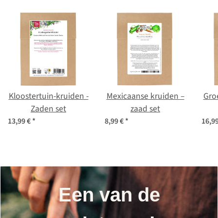
Kloostertuin-kruiden -
Mexicaanse kruiden –
Groe
Zaden set
zaad set
13,99 €
*
8,99 €
*
16,9
Een van de