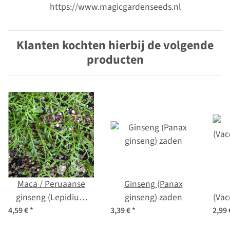
https://www.magicgardenseeds.nl
Klanten kochten hierbij de volgende
producten
Maca / Peruaanse
Ginseng (Panax
ginseng (Lepidium
ginseng) zaden
(Vac
meyenii) zaden
4,59 €
*
3,39 €
*
2,99