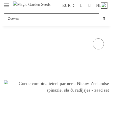
EUR
NL