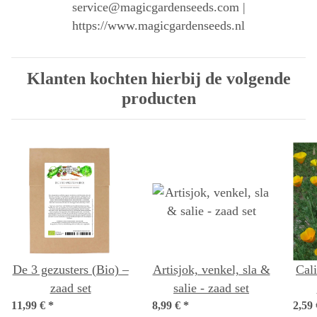
service@magicgardenseeds.com |
https://www.magicgardenseeds.nl
Klanten kochten hierbij de volgende
producten
De 3 gezusters (Bio) –
Artisjok, venkel, sla &
Cal
zaad set
salie - zaad set
11,99 €
*
8,99 €
*
2,59
cal