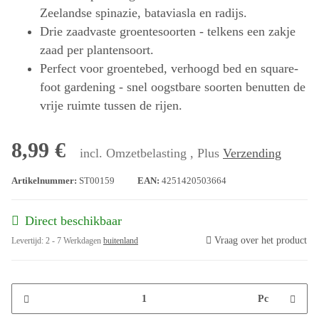
Zeelandse spinazie, bataviasla en radijs.
Drie zaadvaste groentesoorten - telkens een zakje
zaad per plantensoort.
Perfect voor groentebed, verhoogd bed en square-
foot gardening - snel oogstbare soorten benutten de
vrije ruimte tussen de rijen.
8,99 €
incl. Omzetbelasting , Plus
Verzending
Artikelnummer:
ST00159
EAN:
4251420503664
Direct beschikbaar
Vraag over het product
Levertijd:
2 - 7 Werkdagen
buitenland
Pc