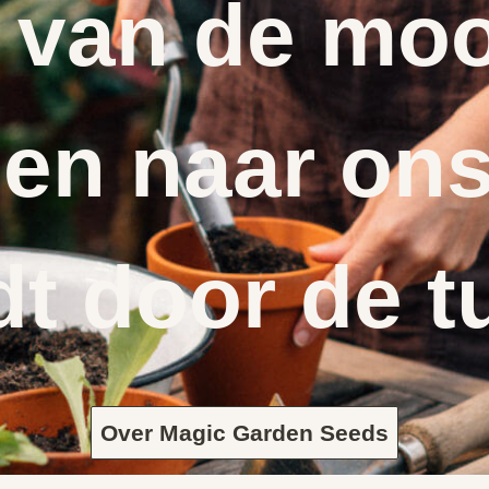
 van de moo
en naar ons
dt door de t
Over Magic Garden Seeds