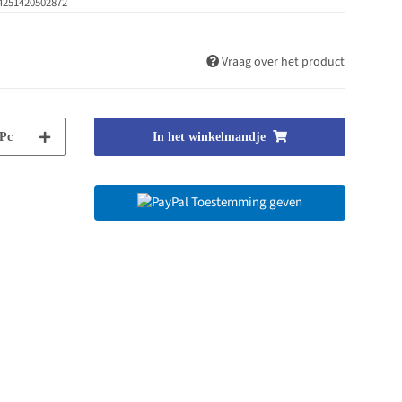
4251420502872
Vraag over het product
Pc
In het winkelmandje
Toestemming geven