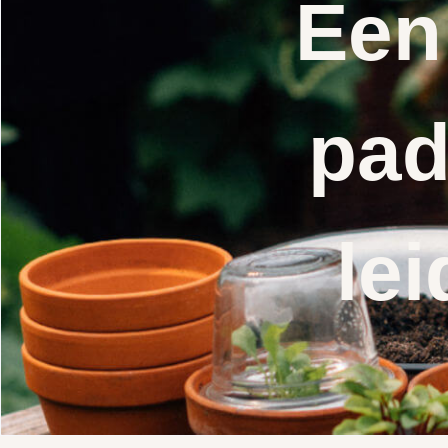
Een
pad
lei