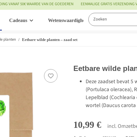
DING VANAF 50€ WAARDE VAN DE GOEDEREN
EENMALIGE GRATIS VERZENDING
Cadeaus
Wetenswaardigheden
Service
de planten
Eetbare wilde planten – zaad set
Eetbare wilde plan
Deze zaadset bevat 5 w
(Portulaca oleracea), 
Lepelblad (Cochlearia o
wortel (Daucus carota 
10,99 €
incl. Omzetbe