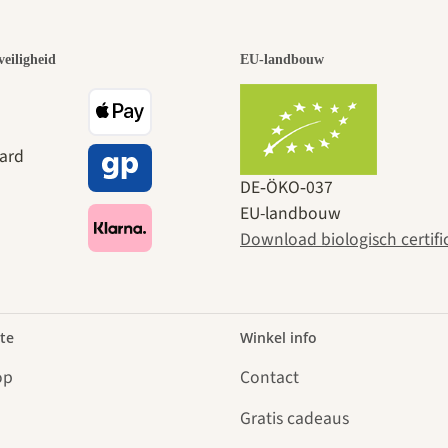
veiligheid
EU-landbouw
DE‑ÖKO‑037
EU-landbouw
Download biologisch certifi
te
Winkel info
op
Contact
Gratis cadeaus