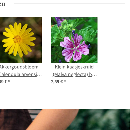
en
Akkergoudsbloem
Klein kaasjeskruid
Calendula arvensis)
(Malva neglecta) bio
zaden
zaad
39 €
*
2,59 €
*