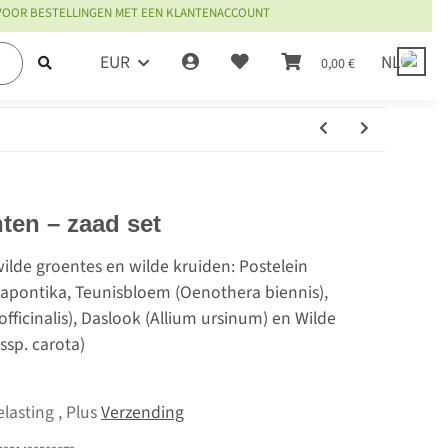
 VOOR BESTELLINGEN MET EEN KLANTENACCOUNT
EUR
NL
0,00 €
ten – zaad set
ilde groentes en wilde kruiden: Postelein
Rapontika, Teunisbloem (Oenothera biennis),
fficinalis), Daslook (Allium ursinum) en Wilde
ssp. carota)
lasting , Plus
Verzending