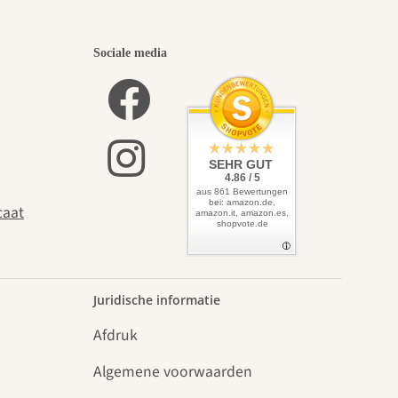
Sociale media
SEHR GUT
4.86 / 5
aus 861 Bewertungen
bei: amazon.de,
caat
amazon.it, amazon.es,
shopvote.de
Juridische informatie
Afdruk
Algemene voorwaarden