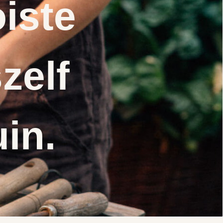
iste
zelf
uin.