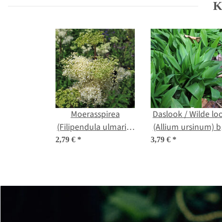
K
Moerasspirea
Daslook / Wilde lo
(Filipendula ulmaria)
(Allium ursinum) b
bio zaad
zaad
2,79 €
*
3,79 €
*