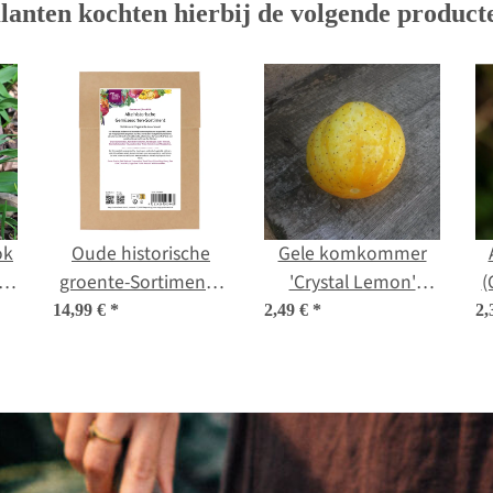
lanten kochten hierbij de volgende product
ok
Oude historische
Gele komkommer
io
groente-Sortiment -
'Crystal Lemon'
(
zaden-cadeau set
(Cucumis sativus)
14,99 €
*
2,49 €
*
2,
zaden