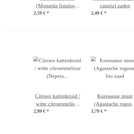
(Monarda fistulosa)
cataria) zaden
2,59 €
*
bio zaad
2,49 €
*
Citroen kattenkruid /
Koreaanse munt
witte citroenmelisse
(Agastache rugosa
2,99 €
(Nepeta cataria ssp.
*
3,79 €
*
bio zaad
citriodora) bio zaad