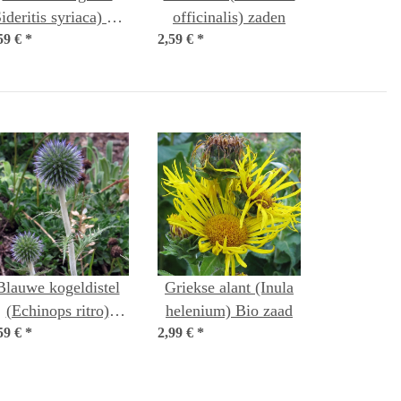
ideritis syriaca) bio
officinalis) zaden
59 €
*
zaad
2,59 €
*
Blauwe kogeldistel
Griekse alant (Inula
(Echinops ritro)
helenium) Bio zaad
59 €
biologisch zaad
*
2,99 €
*