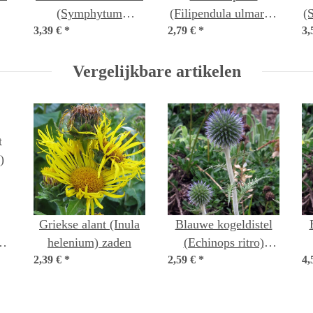
(Symphytum
(Filipendula ulmaria)
(S
3,39 €
officinale) zaden
*
2,79 €
*
bio zaad
3,
Vergelijkbare artikelen
Griekse alant (Inula
Blauwe kogeldistel
)
helenium) zaden
(Echinops ritro)
2,39 €
*
2,59 €
*
zaden
4,