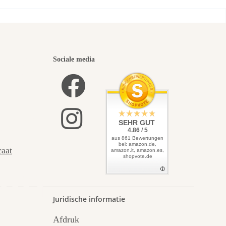
iste
Sociale media
zelf
SEHR GUT
4.86 / 5
aus 861 Bewertungen
bei: amazon.de,
caat
amazon.it, amazon.es,
shopvote.de
uin.
Juridische informatie
Afdruk