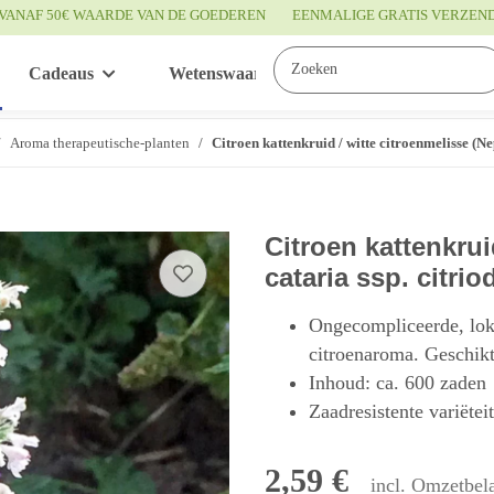
VANAF 50€ WAARDE VAN DE GOEDEREN
EENMALIGE GRATIS VERZEN
Cadeaus
Wetenswaardigheden
Service
Aroma therapeutische-planten
Citroen kattenkruid / witte citroenmelisse (Ne
Citroen kattenkrui
cataria ssp. citri
Ongecompliceerde, loka
citroenaroma. Geschikt 
Inhoud: ca. 600 zaden
Zaadresistente variëtei
2,59 €
incl. Omzetbela