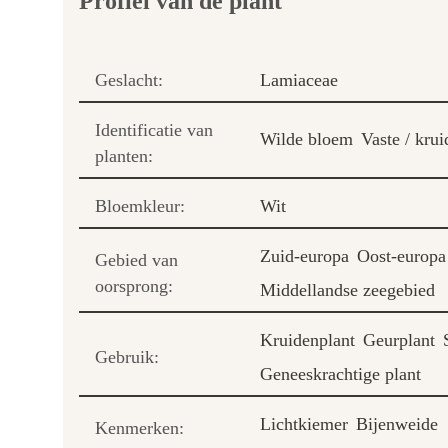
Profiel van de plant
Geslacht:
Lamiaceae
Identificatie van
Wilde bloem
Vaste / krui
planten:
Bloemkleur:
Wit
Zuid-europa
Oost-europa
Gebied van
oorsprong:
Middellandse zeegebied
Kruidenplant
Geurplant
Gebruik:
Geneeskrachtige plant
Lichtkiemer
Bijenweide
Kenmerken: