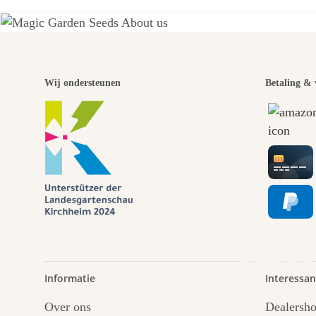
Een
Wij ondersteunen
Betaling & 
pad
lei
Informatie
Interessan
Over ons
Dealersh