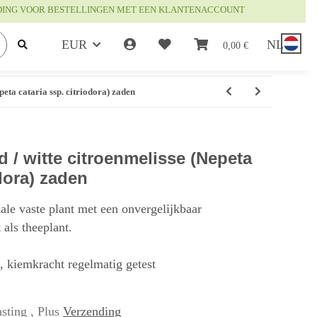
DING VOOR BESTELLINGEN MET EEN KLANTENACCOUNT
EUR
NL
0,00 €
peta cataria ssp. citriodora) zaden
d / witte citroenmelisse (Nepeta
odora) zaden
le vaste plant met een onvergelijkbaar
als theeplant.
t, kiemkracht regelmatig getest
sting , Plus
Verzending