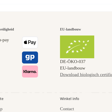
 van de moo
veiligheid
EU-landbouw
en naar ons
DE‑ÖKO‑037
EU-landbouw
Download biologisch certifi
dt door de t
te
Winkel info
op
Contact