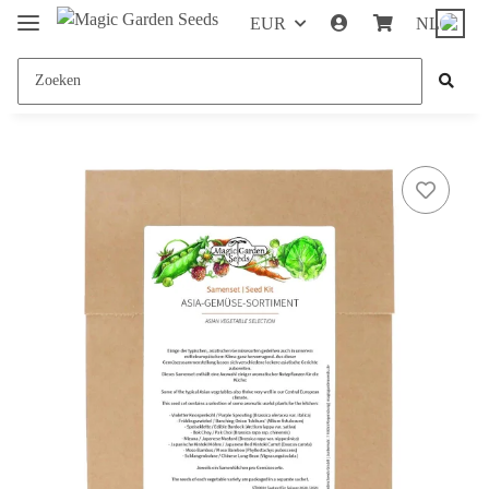
EUR
NL