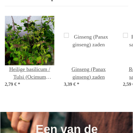
Heilige basilicum /
Ginseng (Panax
Rose
Tulsi (Ocimum
ginseng) zaden
s
2,79 €
tenuiflorum syn.
*
3,39 €
*
2,59
sanctum )
Een van de