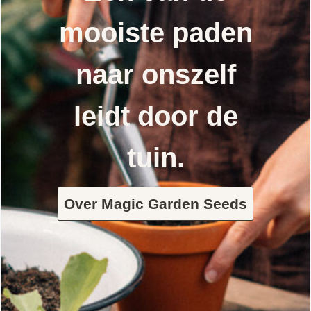
mooiste paden
naar onszelf
leidt door de
tuin.
Over Magic Garden Seeds