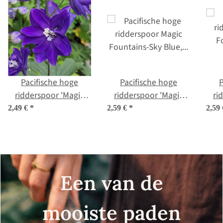
Pacifische hoge
Pacifische hoge
P
ridderspoor 'Magic
ridderspoor 'Magic
ri
Fountains-Dark Blue
Fountains-Sky Blue,
Foun
2,49 €
*
2,59 €
*
2,59
Dark Bee' (Delphinium
White Bee'
B
cultorum) zaden
(Delphinium
c
cultorum) zaden
Een van de
mooiste paden