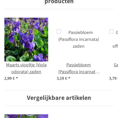
producten
Maarts viooltje (Viola
Passiebloem
Ge
odorata) zaden
(Passiflora incarnata)
zaden
off
2,99 €
*
3,19 €
*
3,79
Vergelijkbare artikelen