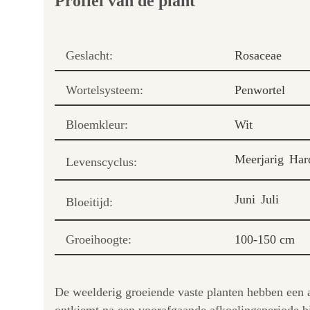
Profiel van de plant
Geslacht:
Rosaceae
Wortelsysteem:
Penwortel
Bloemkleur:
Wit
Meerjarig
Har
Levenscyclus:
Juni
Juli
Bloeitijd:
Groeihoogte:
100-150 cm
De weelderig groeiende vaste planten hebben een a