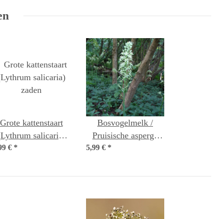
en
Grote kattenstaart
Bosvogelmelk /
(Lythrum salicaria)
Pruisische asperge
99 €
*
zaden
5,99 €
(Ornithogalum
*
pyrenaicum) zaden