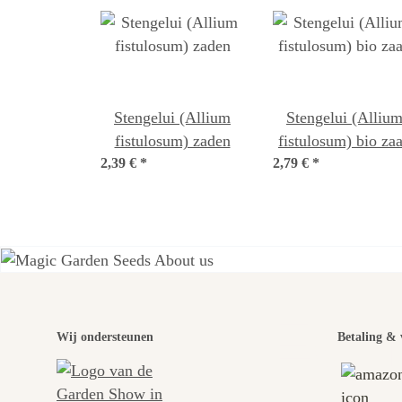
Stengelui (Allium
Stengelui (Alliu
fistulosum) zaden
fistulosum) bio za
2,39 €
*
2,79 €
*
Een
Wij ondersteunen
Betaling & 