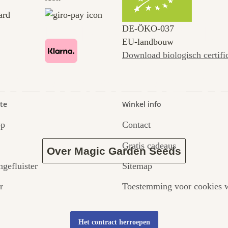
en naar ons
DE‑ÖKO‑037
EU-landbouw
Download biologisch certifi
dt door de t
te
Winkel info
op
Contact
Gratis cadeaus
Over Magic Garden Seeds
ngefluister
Sitemap
r
Toestemming voor cookies w
Het contract herroepen