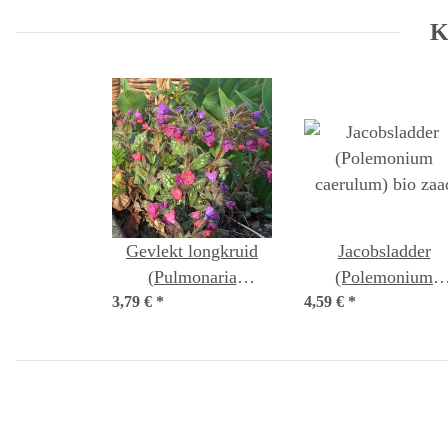
K
Gevlekt longkruid
Jacobsladder
(Pulmonaria
(Polemonium
3,79 €
officinalis) bio zaad
*
4,59 €
caerulum) bio zaa
*