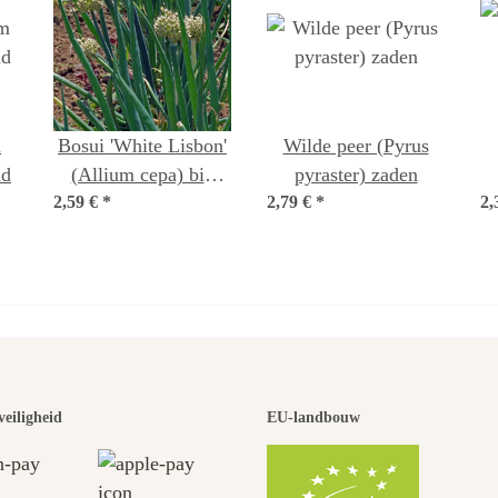
m
Bosui 'White Lisbon'
Wilde peer (Pyrus
ad
(Allium cepa) bio
pyraster) zaden
2,59 €
*
zaad
2,79 €
*
2,
 van de moo
veiligheid
EU-landbouw