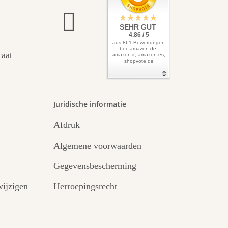
zelf
SEHR GUT
4.86 / 5
aus 861 Bewertungen
bei: amazon.de,
caat
amazon.it, amazon.es,
shopvote.de
uin.
Juridische informatie
Afdruk
Algemene voorwaarden
Gegevensbescherming
ijzigen
Herroepingsrecht