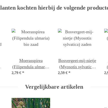
lanten kochten hierbij de volgende product
Moerasspirea
Bosvergeet-mij-nietje
(Filipendula ulmaria)
(Myosotis sylvatica)
d
2,79 €
*
bio zaad
2,59 €
*
zaden
2,
Vergelijkbare artikelen