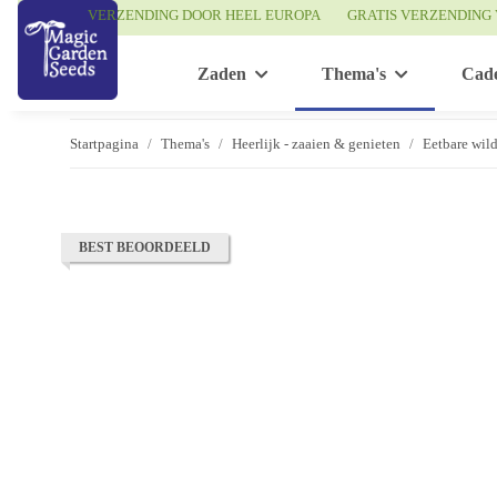
VERZENDING DOOR HEEL EUROPA
GRATIS VERZENDING 
Zaden
Thema's
Cad
Startpagina
Thema's
Heerlijk - zaaien & genieten
Eetbare wil
BEST BEOORDEELD