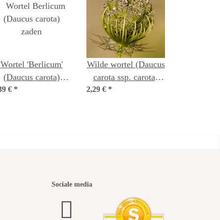
Wortel 'Berlicum'
Wilde wortel (Daucus
(Daucus carota)
carota ssp. carota)
39 €
*
zaden
2,29 €
*
zaden
iste
Sociale media