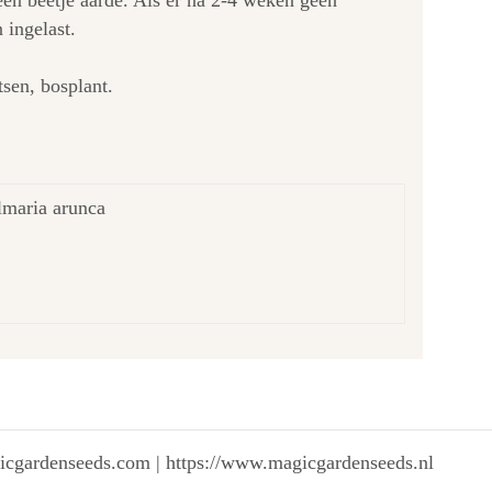
en beetje aarde. Als er na 2-4 weken geen
 ingelast.
sen, bosplant.
Ulmaria arunca
gicgardenseeds.com | https://www.magicgardenseeds.nl