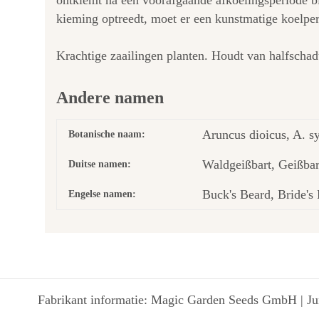
ontkiemt na een voorafgaande afkoelingsperiode bi
kieming optreedt, moet er een kunstmatige koelper
Krachtige zaailingen planten. Houdt van halfschad
Andere namen
Aruncus dioicus, A. sy
Botanische naam:
Waldgeißbart, Geißbar
Duitse namen:
Buck's Beard, Bride's 
Engelse namen:
Fabrikant informatie: Magic Garden Seeds GmbH | Jun