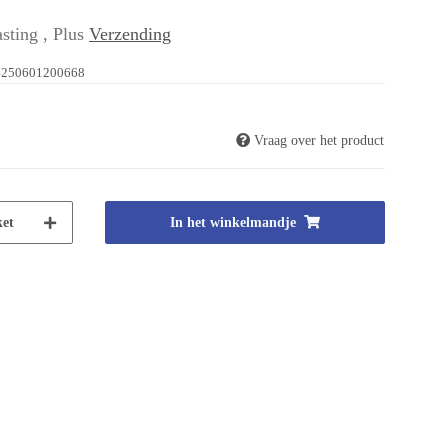
sting , Plus
Verzending
4250601200668
Vraag over het product
et
In het winkelmandje