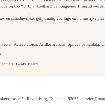
j ongeveer 20 °C. Lichte kiemer, het zaad wordt bedekt met e
iode bij 0-5 °C (bijv. koelkast) van ongeveer 1 maand worden
uw en schaduwrijke, gelijkmatig vochtige en humusrijke plaat
lvester, Actaea dioica, Astilbe aruncus, Spiraea paniculata, 
t
Feathers, Goat's Beard
kersstrasse 7 | Regensburg, Duitsland, 93055 | service@ma