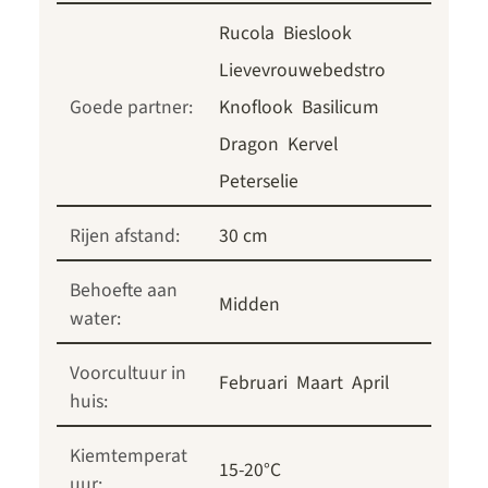
Rucola
Bieslook
Lievevrouwebedstro
Goede partner:
Knoflook
Basilicum
Dragon
Kervel
Peterselie
Rijen afstand:
30 cm
Behoefte aan
Midden
water:
Voorcultuur in
Februari
Maart
April
huis:
Kiemtemperat
15-20°C
uur: