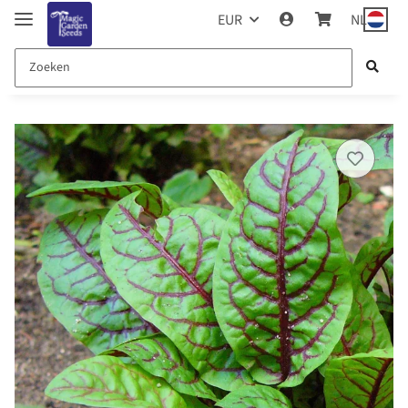
EUR
NL