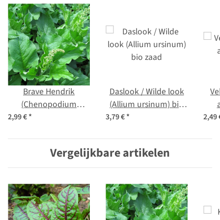
Brave Hendrik
Daslook / Wilde look
Ve
(Chenopodium
(Allium ursinum) bio
bonus-henricus) bio
zaad
2,99 €
*
3,79 €
*
2,49
zaad
Vergelijkbare artikelen