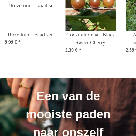
Roze tuin – zaad set
Cocktailtomaat 'Black
A
9,99 €
*
Sweet Cherry'
s
2,39 €
*
(Solanum
2,59
lycopersicum) zaden
Een van de
mooiste paden
naar onszelf