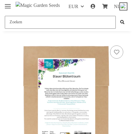
EUR
NL