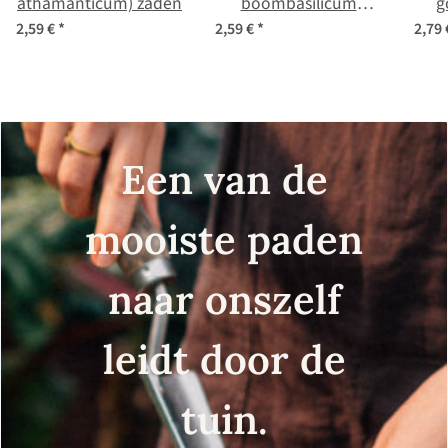
athamanticum) zaden
boombasilicum
g
(Ocimum canum)
2,59 €
*
2,59 €
*
2,79
zaden
(Ta
Een van de
mooiste paden
naar onszelf
leidt door de
tuin.