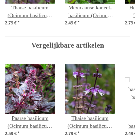
Thaise basilicum
Mexicaanse kaneel-
He
(Ocimum basilicum)
basilicum (Ocimum
2,79 €
*
2,49 €
*
2,79
bio zaad
basilicum) bio zaad
t
Vergelijkbare artikelen
Paarse basilicum
Thaise basilicum
(Ocimum basilicum)
(Ocimum basilicum)
ba
2,59 €
*
2,79 €
*
2,49
bio zaad
bio zaad
b