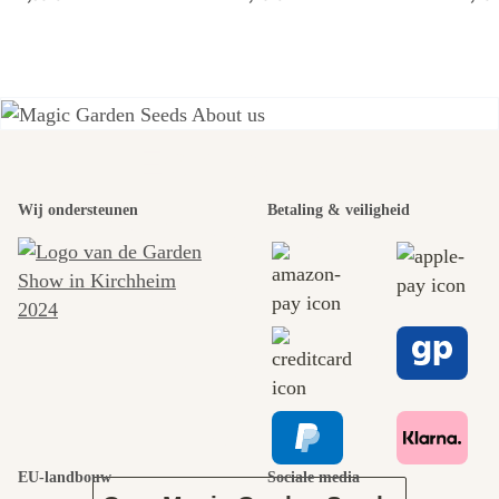
Een van de
Wij ondersteunen
Betaling & veiligheid
mooiste paden
naar onszelf
leidt door de
tuin.
EU-landbouw
Sociale media