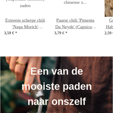
Extreem scherpe chili
Paarse chili 'Pimenta
Ge
'Naga Morich'
Da Neyde' (Capsicum
Hab
3,59 €
(Capsicum chinense)
*
3,79 €
chinense x annuum)
*
2,59
c
zaden
zaden
Een van de
mooiste paden
naar onszelf