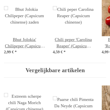
Bhut Jolokia'
Chili peper 'Carolina
B
Chilipeper (Capsicum
Reaper' (Capsicum
'R
2,99 €
chinense) zaden
*
4,59 €
*
chinense)
4,99
p
Vergelijkbare artikelen