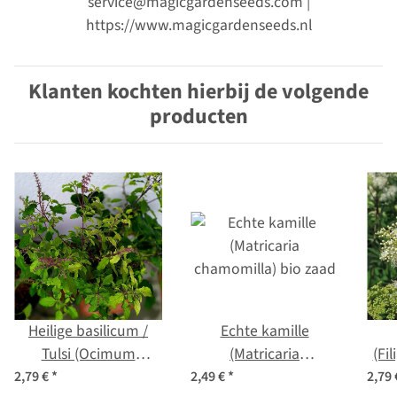
service@magicgardenseeds.com |
https://www.magicgardenseeds.nl
Klanten kochten hierbij de volgende
producten
Heilige basilicum /
Echte kamille
Tulsi (Ocimum
(Matricaria
(Fi
tenuiflorum syn.
chamomilla) bio zaad
2,79 €
*
2,49 €
*
2,79