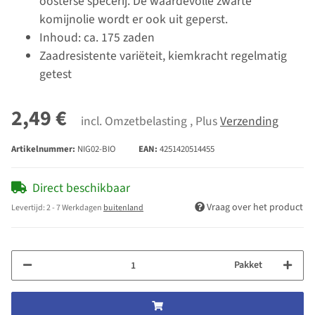
oosterse specerij. De waardevolle zwarte
komijnolie wordt er ook uit geperst.
Inhoud: ca. 175 zaden
Zaadresistente variëteit, kiemkracht regelmatig
getest
2,49 €
incl. Omzetbelasting , Plus
Verzending
Artikelnummer:
NIG02-BIO
EAN:
4251420514455
Direct beschikbaar
Vraag over het product
Levertijd:
2 - 7 Werkdagen
buitenland
Pakket