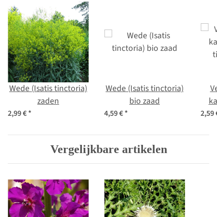
Wede (Isatis tinctoria)
Wede (Isatis tinctoria)
Ve
zaden
bio zaad
ka
t
2,99 €
*
4,59 €
*
2,59
Vergelijkbare artikelen