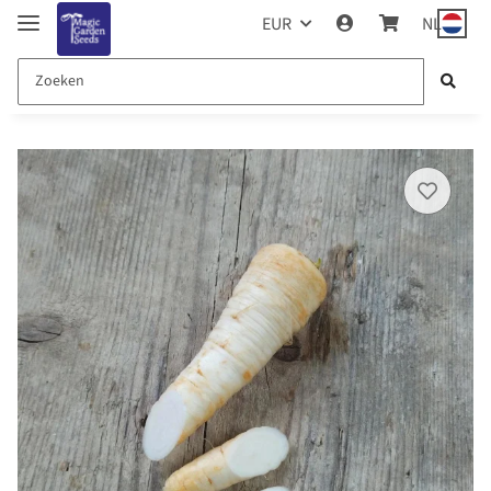
EUR
NL