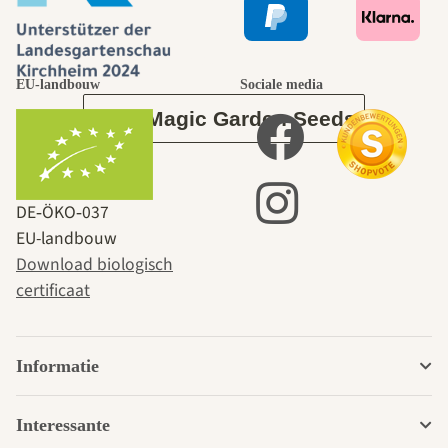
tuin.
EU-landbouw
Sociale media
Over Magic Garden Seeds
DE‑ÖKO‑037
EU-landbouw
Download biologisch
certificaat
Informatie
Interessante