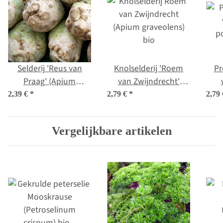
Selderij 'Reus van
Knolselderij 'Roem
Pr
Praag' (Apium
van Zwijndrecht'
graveolens) zaden
(Apium graveolens)
p
2,39 €
*
2,79 €
*
2,79
bio
Vergelijkbare artikelen