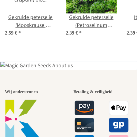
Gekrulde peterselie
Gekrulde peterselie
I
'Mooskrause'
(Petroselinum
(Petroselinum
crispum) zaden
2,59 €
*
2,39 €
*
2,39
crispum) bio zaad
nea
Een van de
Wij ondersteunen
Betaling & veiligheid
mooiste paden
naar onszelf
leidt door de