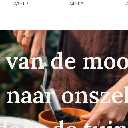
2,79 €
carota) bio zaad
*
2,49 €
*
zaden
2,
 van de moo
naar onszel