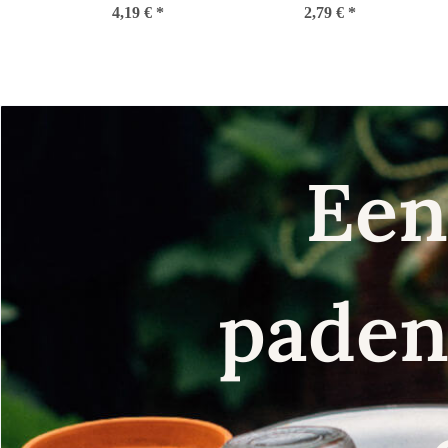
4,19 €
*
zaad
2,79 €
*
zaad
Een
paden 