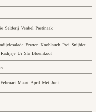
ie
Selderij
Venkel
Pastinaak
ndijviesalade
Erwten
Knoblauch
Prei
Snijbiet
Radijsje
Ui
Sla
Bloemkool
on
Februari
Maart
April
Mei
Juni