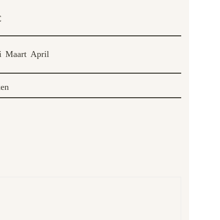
C
i
Maart
April
ken