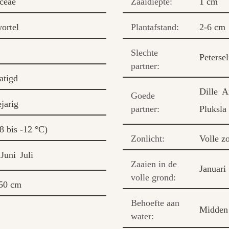
ceae
Zaaidiepte:
1 cm
ortel
Plantafstand:
2-6 cm
Slechte
Petersel
partner:
tigd
Dille
A
Goede
jarig
partner:
Pluksla
8 bis -12 °C)
Zonlicht:
Volle z
Juni
Juli
Zaaien in de
Januari
volle grond:
50 cm
Behoefte aan
Midden
water: