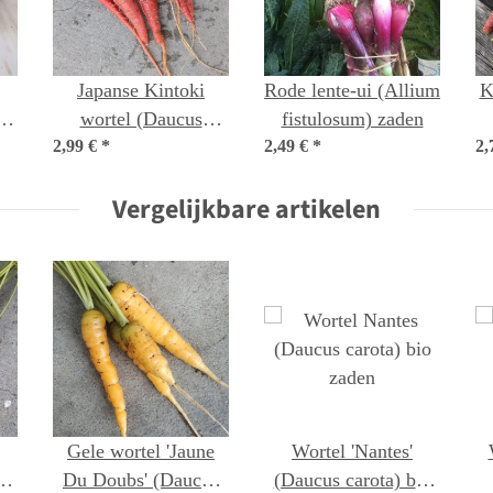
Japanse Kintoki
Rode lente-ui (Allium
K
io
wortel (Daucus
fistulosum) zaden
2,99 €
carota) zaden
*
2,49 €
*
2,
Vergelijkbare artikelen
Gele wortel 'Jaune
Wortel 'Nantes'
o
Du Doubs' (Daucus
(Daucus carota) bio