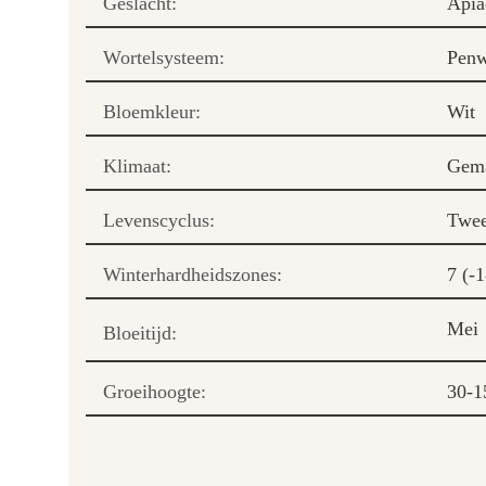
Geslacht:
Apia
Wortelsysteem:
Penw
Bloemkleur:
Wit
Klimaat:
Gema
Levenscyclus:
Twee
Winterhardheidszones:
7 (-1
Mei
Bloeitijd:
Groeihoogte:
30-1