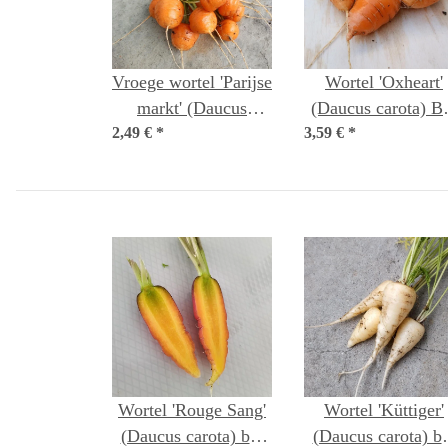
Vroege wortel 'Parijse
Wortel 'Oxheart'
markt' (Daucus
(Daucus carota) B
2,49 €
carota) zaden
*
3,59 €
*
zaad
Wortel 'Rouge Sang'
Wortel 'Küttiger'
(Daucus carota) bio
(Daucus carota) bi