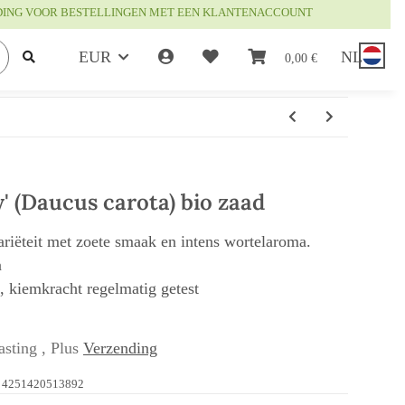
DING VOOR BESTELLINGEN MET EEN KLANTENACCOUNT
EUR
NL
0,00 €
' (Daucus carota) bio zaad
riëteit met zoete smaak en intens wortelaroma.
n
t, kiemkracht regelmatig getest
asting , Plus
Verzending
4251420513892