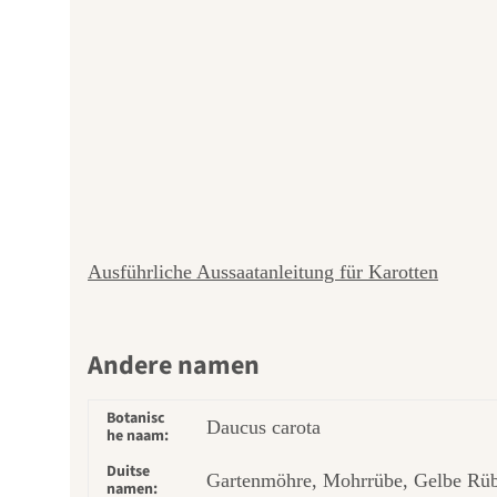
Ausführliche Aussaatanleitung für Karotten
Andere namen
Botanisc
Daucus carota
he naam:
Duitse
Gartenmöhre, Mohrrübe, Gelbe Rübe
namen: