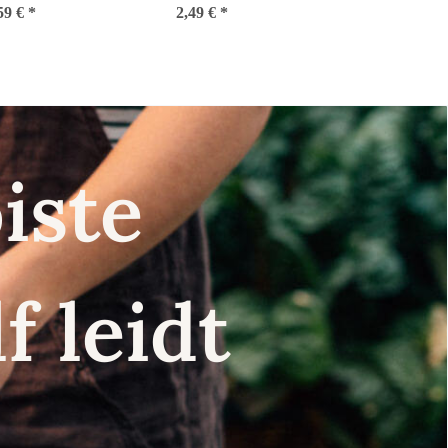
59 €
*
zaden
2,49 €
carota) zaden
*
iste
f leidt