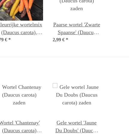
leurrijke wortelmix
Paarse wortel 'Zwarte
(Daucus carota),
Spaanse' (Daucus
79 €
biologisch zaad
*
2,99 €
carota) zaden
*
Wortel 'Chantenay'
Gele wortel 'Jaune
(Daucus carota)
Du Doubs' (Daucus