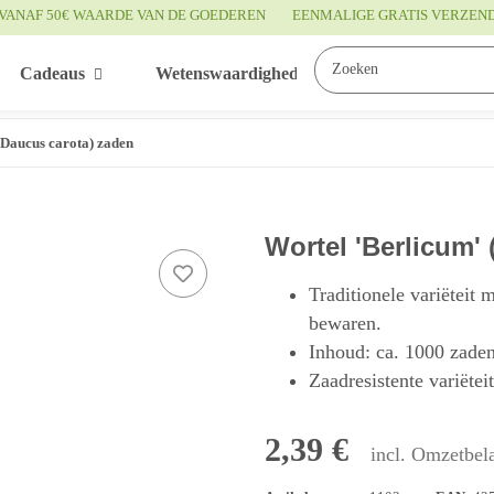
VANAF 50€ WAARDE VAN DE GOEDEREN
EENMALIGE GRATIS VERZEN
Cadeaus
Wetenswaardigheden
Service
(Daucus carota) zaden
Wortel 'Berlicum'
Traditionele variëteit
bewaren.
Inhoud: ca. 1000 zade
Zaadresistente variëtei
2,39 €
incl. Omzetbela