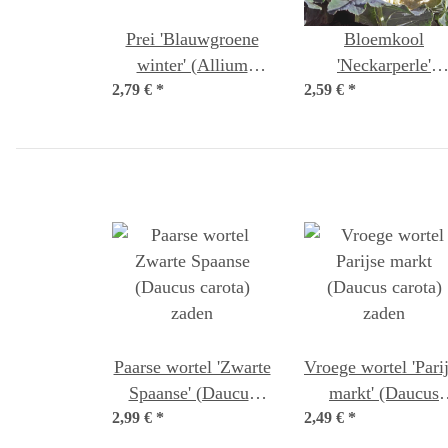
Prei 'Blauwgroene
Bloemkool
winter' (Allium
'Neckarperle'
2,79 €
porrum) bio zaad
*
2,59 €
(Brassica olerace
*
var. botrytis) zade
Paarse wortel 'Zwarte
Vroege wortel 'Pari
Spaanse' (Daucus
markt' (Daucus
2,99 €
carota) zaden
*
2,49 €
carota) zaden
*