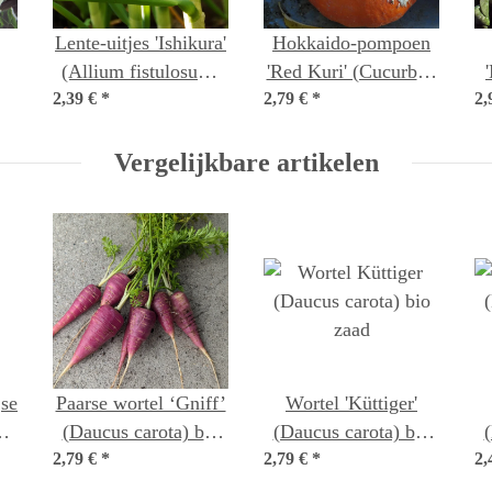
Lente-uitjes 'Ishikura'
Hokkaido-pompoen
(Allium fistulosum)
'Red Kuri' (Cucurbita
a
2,39 €
*
zaden
2,79 €
maxima) bio zaad
*
2,
n
Vergelijkbare artikelen
jse
Paarse wortel ‘Gniff’
Wortel 'Küttiger'
(Daucus carota) bio
(Daucus carota) bio
2,79 €
*
zaad
2,79 €
*
zaad
2,