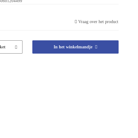
50601204499
Vraag over het product
ket
In het winkelmandje