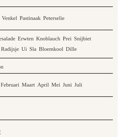
Venkel
Pastinaak
Peterselie
esalade
Erwten
Knoblauch
Prei
Snijbiet
Radijsje
Ui
Sla
Bloemkool
Dille
on
Februari
Maart
April
Mei
Juni
Juli
C