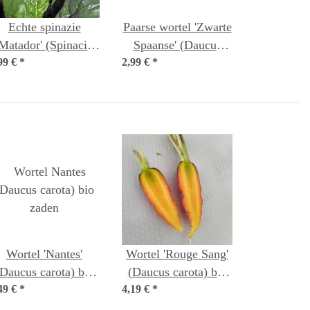
Echte spinazie
Paarse wortel 'Zwarte
'Matador' (Spinacia
Spaanse' (Daucus
99 €
oleracea) bio zaad
*
2,99 €
carota) zaden
*
Wortel 'Nantes'
Wortel 'Rouge Sang'
(Daucus carota) bio
(Daucus carota) bio
49 €
*
zaden
4,19 €
*
zaad