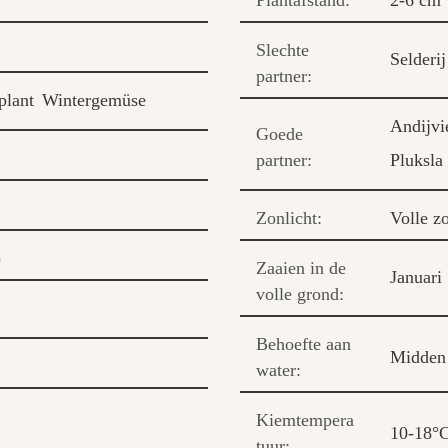
Plantafstand:
2-6 cm
Slechte
Selderij
partner:
plant
Wintergemüse
Andijvi
Goede
partner:
Pluksla
Zonlicht:
Volle z
)
Zaaien in de
Januari
volle grond:
Behoefte aan
Midden
water:
Kiemtempera
10-18°
tuur: