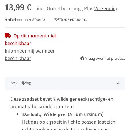
13,99 €
incl. Omzetbelasting , Plus
Verzending
ST00128
4251420504043
Artikelnummer:
EAN:
Op dit moment niet
beschikbaar
Informeer mij wanneer
beschikbaar
Vraag over het product
Beschrijving
Deze zaadset bevat 7 wilde geneeskrachtige- en
aromatische kruidensoorten:
(Allium ursinum)
Daslook, Wilde prei
Het daslook groeit in lichte bossen laat zich
echter ook goed in de tuin cultiveren en