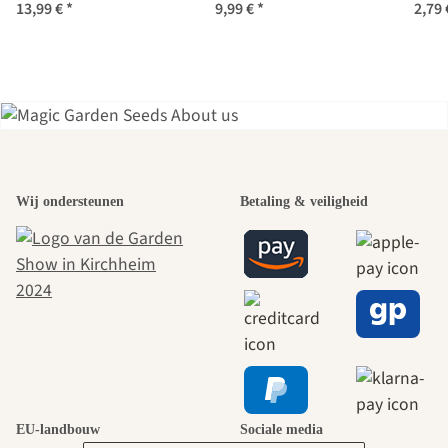
zaad set
set
13,99 €
*
9,99 €
*
2,79
Een van de
Wij ondersteunen
Betaling & veiligheid
mooiste paden
naar onszelf
leidt door de
tuin.
EU-landbouw
Sociale media