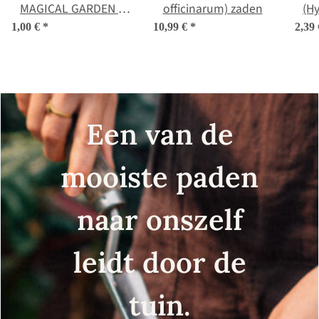
MAGICAL GARDEN -
officinarum) zaden
(H
hand-painted
1,00 €
*
10,99 €
*
2,39
illustration, format
DIN A6
Een van de
mooiste paden
naar onszelf
leidt door de
tuin.