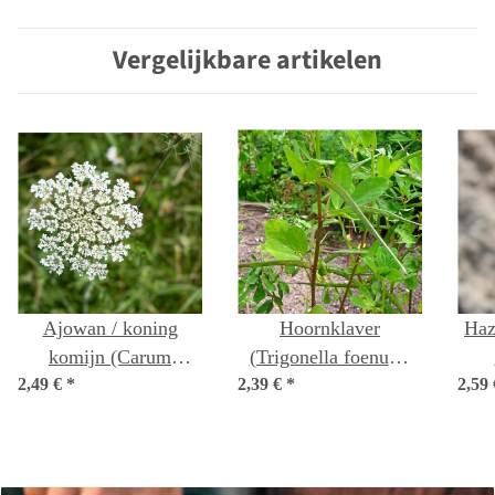
Vergelijkbare artikelen
Ajowan / koning
Hoornklaver
Haz
komijn (Carum
(Trigonella foenum-
2,49 €
copticum) zaden
*
2,39 €
graecum) zaden
*
2,59