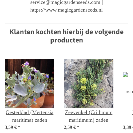
service@magicgardenseeds.com |
https://www.magicgardenseeds.nl
Klanten kochten hierbij de volgende
producten
Oesterblad (Mertensia
Zeevenkel (Crithmum
maritima) zaden
maritimum) zaden
3,59 €
*
2,59 €
*
3,39
ost