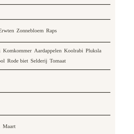
Erwten
Zonnebloem
Raps
i
Komkommer
Aardappelen
Koolrabi
Pluksla
ool
Rode biet
Selderij
Tomaat
i
Maart