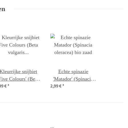
en
Kleurrijke snijbiet
Echte spinazie
Five Colours' (Beta
'Matador' (Spinacia
99 €
*
2,99 €
*
ulgaris ssp.vulgaris)
oleracea) bio zaad
bio zaad