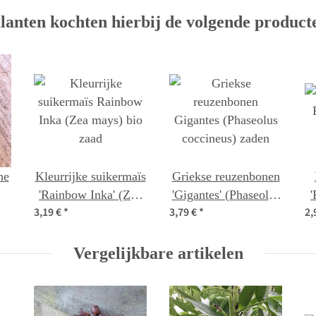
lanten kochten hierbij de volgende product
he
Kleurrijke suikermaïs
Griekse reuzenbonen
'Rainbow Inka' (Zea
'Gigantes' (Phaseolus
'
3,19 €
*
3,79 €
*
2,
mays) bio zaad
coccineus) zaden
v
io
Vergelijkbare artikelen