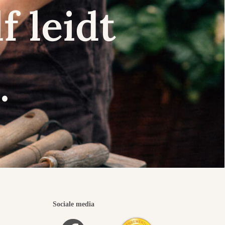
f leidt
.
Sociale media