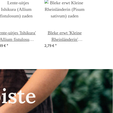
nte-uitjes 'Ishikura'
Bleke erwt 'Kleine
Allium fistulosum)
Rheinländerin'
39 €
*
2,79 €
*
zaden
(Pisum sativum)
zaden
iste