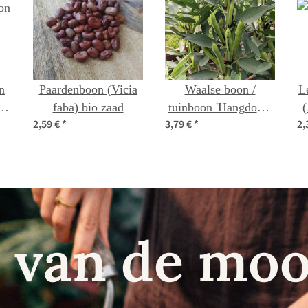
n
Paardenboon (Vicia
Waalse boon /
Le
a
faba) bio zaad
tuinboon 'Hangdown
(
2,59 €
*
3,79 €
*
2,
Grünkernig' (Vicia
faba) zaden
 van de moo