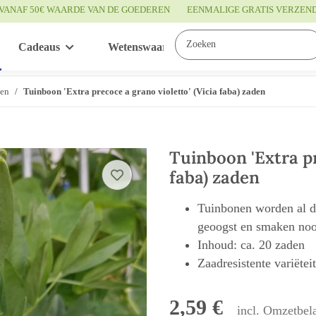
VANAF 50€ WAARDE VAN DE GOEDEREN
EENMALIGE GRATIS VERZEN
Cadeaus
Wetenswaardigheden
Service
ten
Tuinboon 'Extra precoce a grano violetto' (Vicia faba) zaden
Tuinboon 'Extra pr
faba) zaden
Tuinbonen worden al d
geoogst en smaken noot
Inhoud: ca. 20 zaden
Zaadresistente variëtei
2,59 €
incl. Omzetbela