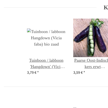
K
Tuinboon / labboon
Paarse Oost-Indisc
'Hangdown' (Vicia
kers erwt
3,79 €
*
3,59 €
*
faba) bio zaad
"Blauwschokker"
(Pisum sativum) b
zaad