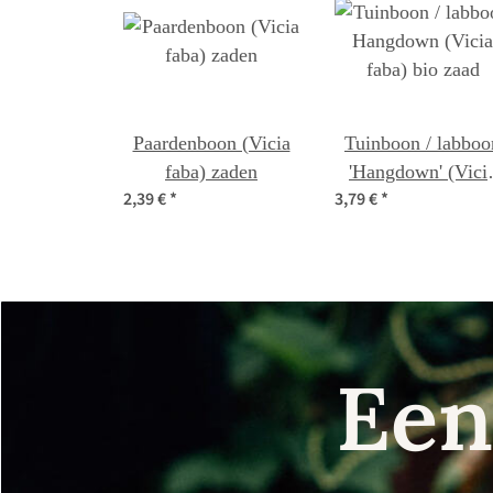
Paardenboon (Vicia
Tuinboon / labboo
faba) zaden
'Hangdown' (Vici
2,39 €
*
3,79 €
*
faba) bio zaad
Een