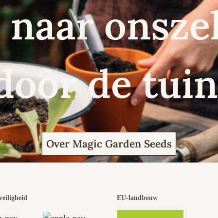
naar onszel
door de tuin
Over Magic Garden Seeds
veiligheid
EU-landbouw