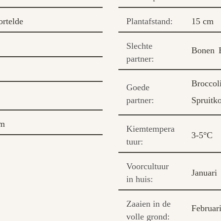
rtelde
Plantafstand:
15 cm
Slechte
Bonen
partner:
Broccol
Goede
partner:
Spruitk
cm
Kiemtempera
3-5°C
tuur:
Voorcultuur
Januari
in huis:
Zaaien in de
Februar
volle grond: