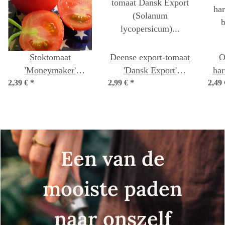
Stoktomaat
Deense export-tomaat
O
'Moneymaker'
'Dansk Export'
har
2,39 €
*
(Solanum
2,99 €
*
(Solanum
2,49
lycopersicum) zaden
lycopersicum) zaden
ly
Een van de
mooiste paden
naar onszelf