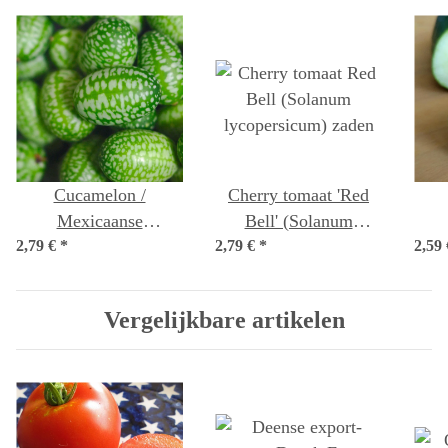
Cucamelon /
Cherry tomaat 'Red
Mexicaanse
Bell' (Solanum
2,79 €
minikomkommer
*
2,79 €
lycopersicum) zaden
*
2,59
(C
(Melothria scabra)
zaden
Vergelijkbare artikelen