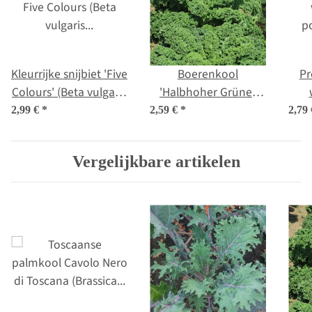
Kleurrijke snijbiet 'Five
Boerenkool
Pr
Colours' (Beta vulgaris
'Halbhoher Grüner
ssp.vulgaris) bio zaad
Krauser' (Brassica
p
2,99 €
*
2,59 €
*
2,79
oleracea) bio zaad
Vergelijkbare artikelen