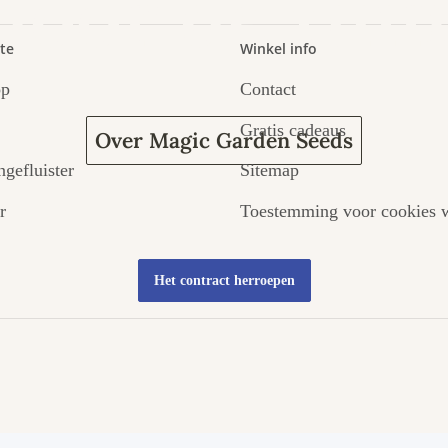
door de tuin
te
Winkel info
op
Contact
Gratis cadeaus
Over Magic Garden Seeds
ngefluister
Sitemap
r
Toestemming voor cookies w
Het contract herroepen