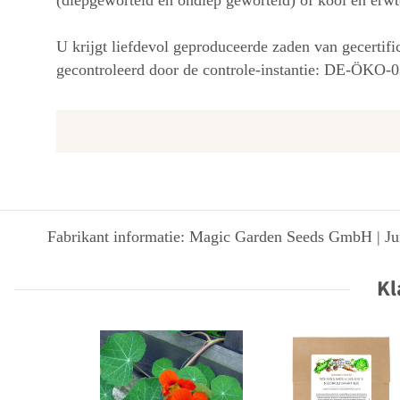
(diepgeworteld en ondiep geworteld) of kool en erw
U krijgt liefdevol geproduceerde zaden van gecerti
gecontroleerd door de controle-instantie: DE-ÖKO-0
Fabrikant informatie: Magic Garden Seeds GmbH | Jun
Kl