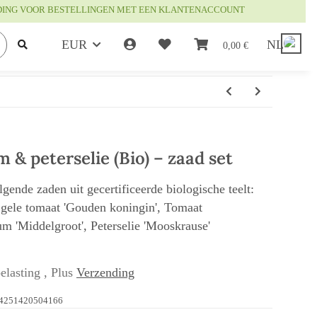
DING VOOR BESTELLINGEN MET EEN KLANTENACCOUNT
EUR
NL
0,00 €
 & peterselie (Bio) – zaad set
gende zaden uit gecertificeerde biologische teelt:
 gele tomaat 'Gouden koningin', Tomaat
um 'Middelgroot', Peterselie 'Mooskrause'
elasting , Plus
Verzending
4251420504166