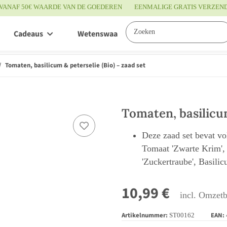
VANAF 50€ WAARDE VAN DE GOEDEREN
EENMALIGE GRATIS VERZEN
Cadeaus
Wetenswaardigheden
Service
Tomaten, basilicum & peterselie (Bio) – zaad set
Tomaten, basilicum
Deze zaad set bevat vol
Tomaat 'Zwarte Krim',
'Zuckertraube', Basilic
10,99 €
incl. Omzetb
Artikelnummer:
EAN:
ST00162