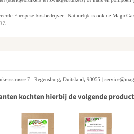
ten (sterkgebruikers en zwakgebruikers) of maïs en pompoen 
ficeerde Europese bio-bedrijven. Natuurlijk is ook de MagicG
37.
kersstrasse 7 | Regensburg, Duitsland, 93055 | service@ma
anten kochten hierbij de volgende produc