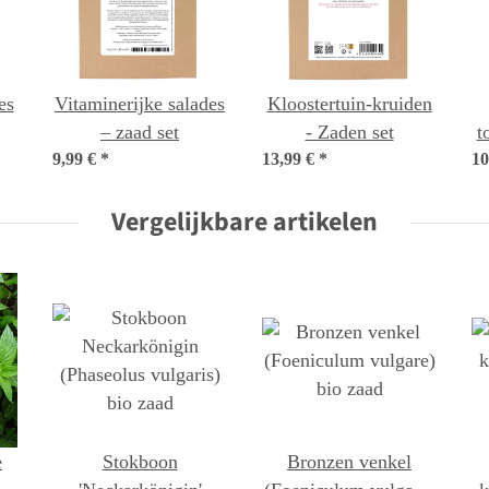
es
Vitaminerijke salades
Kloostertuin-kruiden
– zaad set
- Zaden set
t
9,99 €
*
13,99 €
*
10
Vergelijkbare artikelen
e
Stokboon
Bronzen venkel