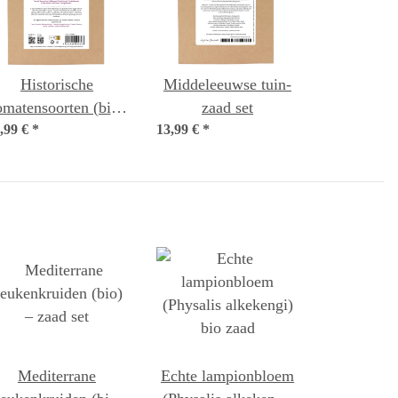
Historische
Middeleeuwse tuin-
omatensoorten (bio)
zaad set
,99 €
– zaad set
*
13,99 €
*
Mediterrane
Echte lampionbloem