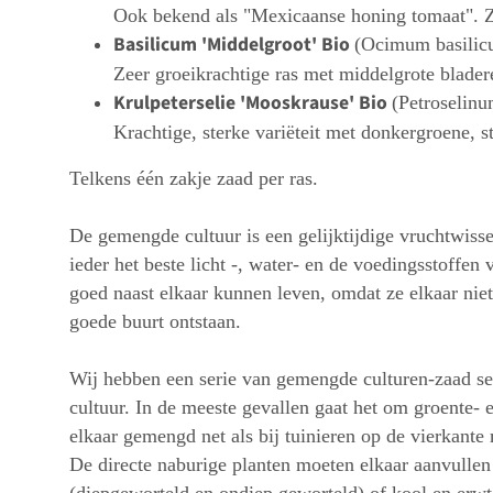
Ook bekend als "Mexicaanse honing tomaat". Ze
Basilicum 'Middelgroot' Bio
(Ocimum basilic
Zeer groeikrachtige ras met middelgrote blader
Krulpeterselie 'Mooskrause' Bio
(Petroselin
Krachtige, sterke variëteit met donkergroene, s
Telkens één zakje zaad per ras.
De gemengde cultuur is een gelijktijdige vruchtwisse
ieder het beste licht -, water- en de voedingsstoffen
goed naast elkaar kunnen leven, omdat ze elkaar nie
goede buurt ontstaan.
Wij hebben een serie van gemengde culturen-zaad set
cultuur. In de meeste gevallen gaat het om groente- e
elkaar gemengd net als bij tuinieren op de vierkante 
De directe naburige planten moeten elkaar aanvullen 