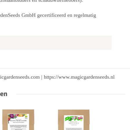
(zonaanbidders en schaduwliefhebbers).
ardenSeeds GmbH gecertificeerd en regelmatig
gicgardenseeds.com | https://www.magicgardenseeds.nl
ten