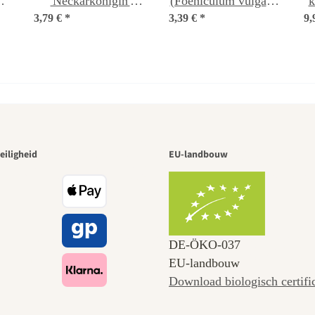
'Neckarkönigin'
(Foeniculum vulgare)
k
3,79 €
(Phaseolus vulgaris)
*
3,39 €
*
bio zaad
9,
bio zaad
 van de moo
eiligheid
EU-landbouw
naar onszel
DE‑ÖKO‑037
EU-landbouw
Download biologisch certifi