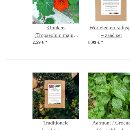
Klimkers
Wortelen en radijsj
(Tropaeolum majus)
– zaad set
2,59 €
*
bio zaad
8,99 €
*
Traditionele
Aarmunt / Groen