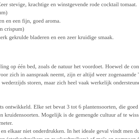
er stevige, krachtige en winstgevende rode cocktail tomaat.
um)
en en een fijn, goed aroma.
um crispum)
terk gekrulde bladeren en een zeer kruidige smaak.
ling op één bed, zoals de natuur het voordoet. Hoewel de conc
 voor zich in aanspraak neemt, zijn er altijd weer zogenaamde 
t wederzijds storen, maar zich heel vaak werkelijk ondersteun
s ontwikkeld. Elke set bevat 3 tot 6 plantensoorten, die goe
n kruidensoorten. Mogelijk is de gemengde cultuur af te wisse
meter.
en elkaar niet onderdrukken. In het ideale geval vindt men du