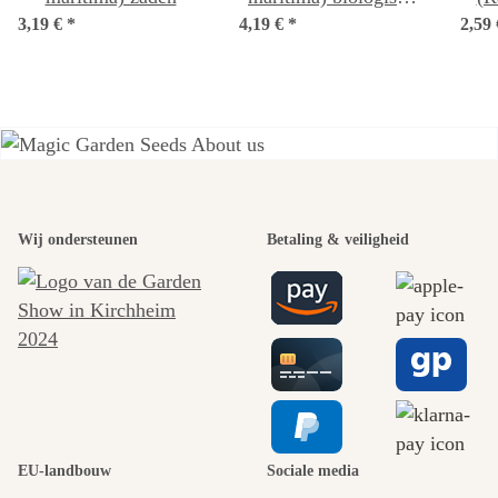
3,19 €
*
4,19 €
*
zaad
2,59
Een van de
Wij ondersteunen
Betaling & veiligheid
mooiste paden
naar onszelf
leidt door de
tuin.
EU-landbouw
Sociale media