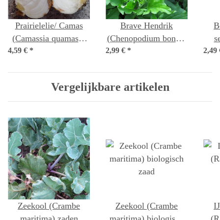
Prairielelie/ Camas
Brave Hendrik
B
(Camassia quamash)
(Chenopodium bonus-
s
4,59 €
*
zaden
2,99 €
henricus) bio zaad
*
2,49
Vergelijkbare artikelen
Zeekool (Crambe
Zeekool (Crambe
I
maritima) zaden
maritima) biologisch
(R