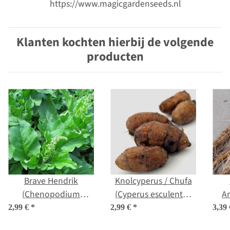
https://www.magicgardenseeds.nl
Klanten kochten hierbij de volgende
producten
Brave Hendrik
Knolcyperus / Chufa
(Chenopodium
(Cyperus esculentus
A
bonus-henricus) bio
var. sativus)
2,99 €
*
2,99 €
*
3,39
zaad
por