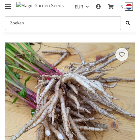
EUR
NL