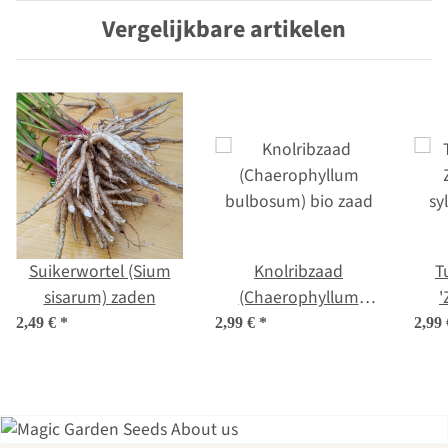
Vergelijkbare artikelen
Suikerwortel (Sium
Knolribzaad
T
sisarum) zaden
(Chaerophyllum
'
bulbosum) bio zaad
sy
2,49 €
*
2,99 €
*
2,99